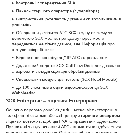
Контроль і попередження SLA
Панель старшого оператора (супервізора)
Використання ip-телефону різними співробітниками в
різні зміни
Об'єднання декількох АТС 3СХ в одну систему за
допомогою 3CX-мостів, при цьому через мости
передаються не тільки дзвінки, але і інформація про
статуси співробітників
Відновлення конфігурації IP-АТС за розкладом
Додатковий додаток 3CX Call Flow Designer дозволяє
створювати складні сценарії обробки дзвінків
Спеціальний модуль для готелів (3CX Hotel Module)
До 100 учасників в одній відеоконференції 3CX
WebMeeting
3CX Enterprise – ліцензія Ентерпрайз
Основна перевага даної ліцензії – можливість створення
телефонної системи або call-центру з
гарячим резервом
.
Ліцензія дозволяє, щоб дві IP-АТС працювали одночасно.
При виході з ладу основний АТС автоматично відбувається
перемикання на резервну. Орієнтовний час перемикання –