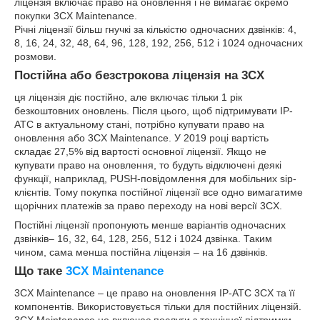
ліцензія включає право на оновлення і не вимагає окремо
покупки 3CX Maintenance.
Річні ліцензії більш гнучкі за кількістю одночасних дзвінків: 4,
8, 16, 24, 32, 48, 64, 96, 128, 192, 256, 512 і 1024 одночасних
розмови.
Постійна або безстрокова ліцензія на 3CX
ця ліцензія діє постійно, але включає тільки 1 рік
безкоштовних оновлень. Після цього, щоб підтримувати IP-
АТС в актуальному стані, потрібно купувати право на
оновлення або 3CX Maintenance. У 2019 році вартість
складає 27,5% від вартості основної ліцензії. Якщо не
купувати право на оновлення, то будуть відключені деякі
функції, наприклад, PUSH-повідомлення для мобільних sip-
клієнтів. Тому покупка постійної ліцензії все одно вимагатиме
щорічних платежів за право переходу на нові версії 3CX.
Постійні ліцензії пропонують менше варіантів одночасних
дзвінків– 16, 32, 64, 128, 256, 512 і 1024 дзвінка. Таким
чином, сама менша постійна ліцензія – на 16 дзвінків.
Що таке
3CX Maintenance
3CX Maintenance – це право на оновлення IP-АТС 3CX та її
компонентів. Використовується тільки для постійних ліцензій.
3CX Maintenance не включає послуги з технічної підтримки.