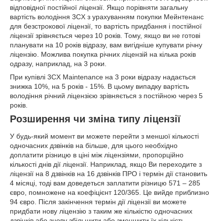
відповідної постійної ліцензії. Якщо порівняти загальну
вартість володіння 3CX з урахуванням покупки Мейнтенанс
для безстрокової ліцензії, то вартість придбання і постійної
ліцензії зрівняється через 10 років. Тому, якщо ви не готові
планувати на 10 років відразу, вам вигідніше купувати річну
ліцензію. Можлива покупка річних ліцензій на кілька років
одразу, наприклад, на 3 роки.
При купівлі 3CX Maintenance на 3 роки відразу надається
знижка 10%, на 5 років - 15%. В цьому випадку вартість
володіння річний ліцензією зрівняється з постійною через 5
років.
Розширення чи зміна типу ліцензії
У будь-який момент ви можете перейти з меншої кількості
одночасних дзвінків на більше, для цього необхідно
доплатити різницю в ціні між ліцензіями, пропорційно
кількості днів дії ліцензії. Наприклад, якщо Ви переходите з
ліцензії на 8 дзвінків на 16 дзвінків ПРО і термін дії становить
4 місяці, тоді вам доведеться заплатити різницю 571 – 285
євро, помножене на коефіцієнт 120/365. Це вийде приблизно
94 євро. Після закінчення термін дії ліцензії ви можете
придбати нову ліцензію з таким же кількістю одночасних
дзвінків або знову збільшити або зменшити їх кількість.