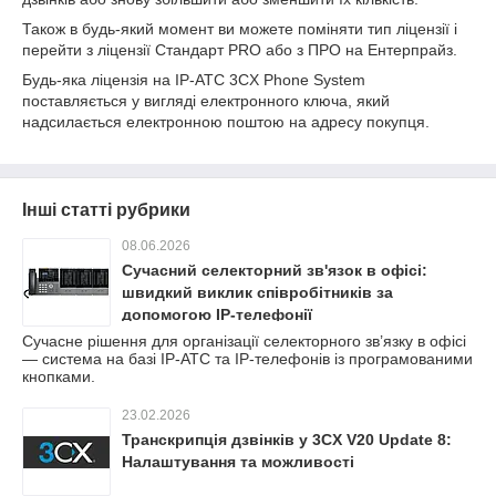
Також в будь-який момент ви можете поміняти тип ліцензії і
перейти з ліцензії Стандарт PRO або з ПРО на Ентерпрайз.
Будь-яка ліцензія на IP-АТС 3CX Phone System
поставляється у вигляді електронного ключа, який
надсилається електронною поштою на адресу покупця.
Інші статті рубрики
08.06.2026
Сучасний селекторний зв'язок в офісі:
швидкий виклик співробітників за
допомогою IP-телефонії
Сучасне рішення для організації селекторного зв’язку в офісі
— система на базі IP-АТС та IP-телефонів із програмованими
кнопками.
23.02.2026
Транскрипція дзвінків у 3CX V20 Update 8:
Налаштування та можливості