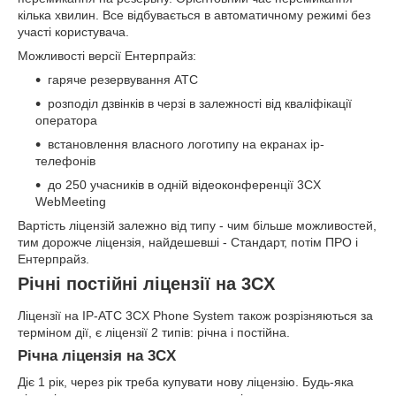
кілька хвилин. Все відбувається в автоматичному режимі без
участі користувача.
Можливості версії Ентерпрайз:
гаряче резервування АТС
розподіл дзвінків в черзі в залежності від кваліфікації
оператора
встановлення власного логотипу на екранах ip-
телефонів
до 250 учасників в одній відеоконференції 3CX
WebMeeting
Вартість ліцензій залежно від типу - чим більше можливостей,
тим дорожче ліцензія, найдешевші - Стандарт, потім ПРО і
Ентерпрайз.
Річні постійні ліцензії на 3CX
Ліцензії на IP-АТС 3CX Phone System також розрізняються за
терміном дії, є ліцензії 2 типів: річна і постійна.
Річна ліцензія на 3CX
Діє 1 рік, через рік треба купувати нову ліцензію. Будь-яка