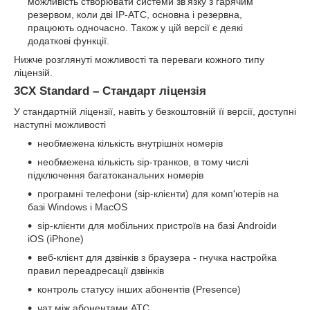
можливість створювати системи зв'язку з гарячим
резервом, коли дві IP-АТС, основна і резервна,
працюють одночасно. Також у цій версії є деякі
додаткові функції.
Нижче розглянуті можливості та переваги кожного типу
ліцензій.
3CX Standard – Стандарт ліцензія
У стандартній ліцензії, навіть у безкоштовній її версії, доступні
наступні можливості
необмежена кількість внутрішніх номерів
необмежена кількість sip-транков, в тому числі
підключення багатоканальних номерів
програмні телефони (sip-клієнти) для комп'ютерів на
базі Windows і MacOS
sip-клієнти для мобільних пристроїв на базі Androidи
iOS (iPhone)
веб-клієнт для дзвінків з браузера - гнучка настройка
правил переадресації дзвінків
контроль статусу інших абонентів (Presence)
чат між абонентами АТС