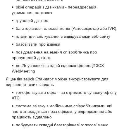
різні операції з дзвінками - переадресація,
утримання, парковка
груповий дзвінок
багаторівневі голосові меню (Автосекретар або IVR)
плагін для спілкування з відвідувачами веб-сайту
базові звіти про дзвінки
повідомлення на емейл співробітника про
пропущений дзвінок
до 25 учасників в одній відеоконференції 3CX
WebMeeting
Ліцензію версії Стандарт можна використовувати для
вирішення таких завдань:
телефонізувати офіс – ви отримаєте сучасну офісну
АТС
система зв'язку з мобільними співробітниками, які
часто знаходяться поза офісом, у відрядженнях або
працюють віддалено
побудувати складні багаторівневі голосові меню