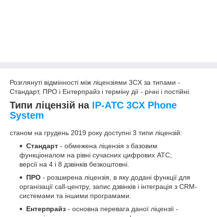
Розглянуті відмінності між ліцензіями 3CX за типами -
Стандарт, ПРО і Ентерпрайз і терміну дії - річні і постійні.
Типи ліцензій на
IP-АТС 3CX Phone
System
станом на грудень 2019 року доступні 3 типи ліцензій:
Стандарт
- обмежена ліцензія з базовим
функціоналом на рівні сучасних цифрових АТС;
версії на 4 і 8 дзвінків безкоштовні.
ПРО
- розширена ліцензія, в яку додані функції для
організації call-центру, запис дзвінків і інтеграція з CRM-
системами та іншими програмами.
Ентерпрайз
- основна перевага даної ліцензії -