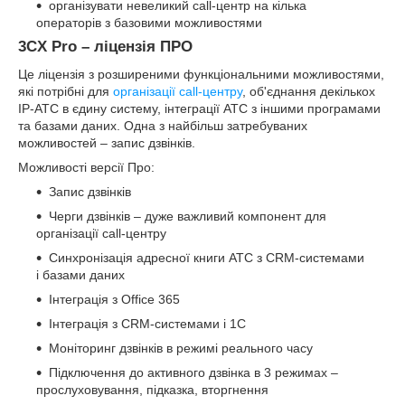
організувати невеликий call-центр на кілька
операторів з базовими можливостями
3CX Pro – ліцензія ПРО
Це ліцензія з розширеними функціональними можливостями,
які потрібні для
організації call-центру
, об'єднання декількох
IP-АТС в єдину систему, інтеграції АТС з іншими програмами
та базами даних. Одна з найбільш затребуваних
можливостей – запис дзвінків.
Можливості версії Про:
Запис дзвінків
Черги дзвінків – дуже важливий компонент для
організації call-центру
Синхронізація адресної книги АТС з CRM-системами
і базами даних
Інтеграція з Office 365
Інтеграція з CRM-системами і 1С
Моніторинг дзвінків в режимі реального часу
Підключення до активного дзвінка в 3 режимах –
прослуховування, підказка, вторгнення