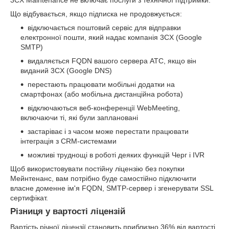
Що відбувається, якщо підписка не продовжується:
відключається поштовий сервіс для відправки
електронної пошти, який надає компанія 3CX (Google
SMTP)
видаляється FQDN вашого сервера АТС, якщо він
виданий 3CX (Google DNS)
перестають працювати мобільні додатки на
смартфонах (або мобільна дистанційна робота)
відключаються веб-конференції WebMeeting,
включаючи ті, які були заплановані
застаріває і з часом може перестати працювати
інтеграція з CRM-системами
можливі труднощі в роботі деяких функцій Черг і IVR
Щоб використовувати постійну ліцензію без покупки
Мейнтенанс, вам потрібно буде самостійно підключити
власне доменне ім'я FQDN, SMTP-сервер і згенерувати SSL
сертифікат.
Різниця у вартості ліцензій
Вартість річної ліцензії становить приблизно 36% від вартості