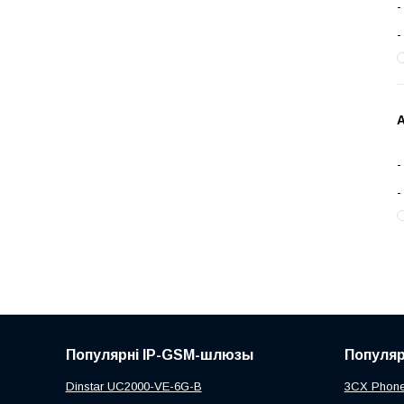
Популярні IP-GSM-шлюзы
Популяр
Dinstar UC2000-VE-6G-B
3CX Phone