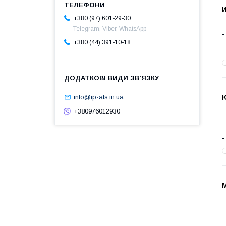
И
+380 (97) 601-29-30
Telegram, Viber, WhatsApp
+380 (44) 391-10-18
info@ip-ats.in.ua
+380976012930