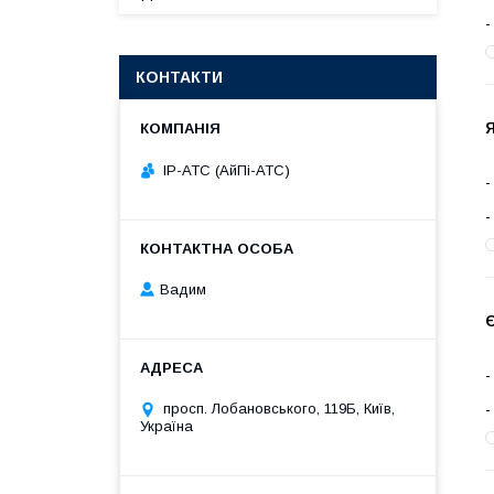
КОНТАКТИ
Я
IP-АТС (АйПі-АТС)
Вадим
просп. Лобановського, 119Б, Київ,
Україна