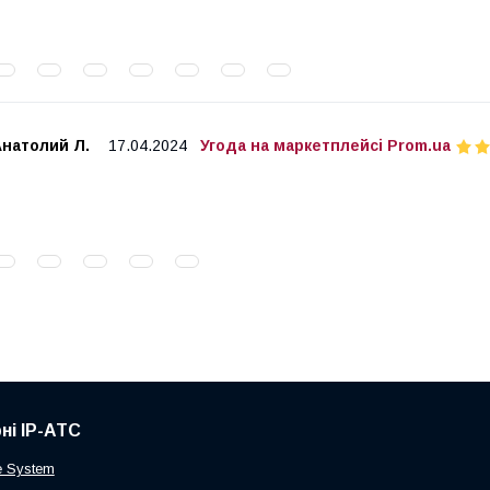
Анатолий Л.
17.04.2024
Угода на маркетплейсі Prom.ua
ні IP-АТС
 System