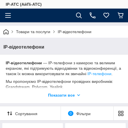
IP-АТС (АйПі-АТС)
Товари та послуги
IP-відеотелефони
IP-відеотелефони
IP-відеотелефони
― IP-телефони з камерою та великим
екраном, які підтримують відеодзвінки та відеоконференції, а
також їх можна викоритовувати як звичайні
IP-телефони
.
Мы пропонуємо IP-відеотелефони провідних виробників:
Grandstream, Polycom, Yealink.
На сайті вказані не всі моделі IP-відеотелефонів, для
Показати все
отримання більш докладної інформації та консультацій по
можливостям відеотелефонів, ви можете зателефонувати до
нас в офіс або написати на емейл чи у Viber.
Сортування
0
Фільтри