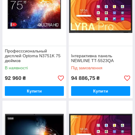
Професссиональный
дисплей Optoma N3751K 75
Інтерактивна панель
дюймов
NEWLINE TT-5523QA
В наявності
Під замовлення
92 960
94 886,75
₴
₴
Купити
Купити