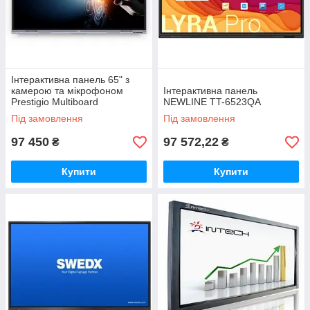
Інтерактивна панель 65" з
камерою та мікрофоном
Інтерактивна панель
Prestigio Multiboard
NEWLINE TT-6523QA
PSMB068P650 серія LIGHT+
Під замовлення
Під замовлення
97 450
97 572,22
₴
₴
Купити
Купити