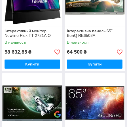
Інтерактивний монітор
Інтерактивна панель 65"
Newline Flex TT-2721AIO
BenQ RE6503A
В наявності
В наявності
58 632,85
64 500
₴
₴
Купити
Купити