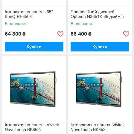
Інтерактивна панель 65"
Професійний дисплей
BenQ RE6504
Optoma N3651K 65 дюймів
В наявності
В наявності
64 800
66 400
₴
₴
Купити
Купити
Інтерактивна панель Vivitek
Інтерактивна панель Vivitek
NovoTouch BK652i
NovoTouch BK653i