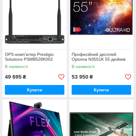
OPS-комп'ютер Prestigio
Професійний дисплей
Solutions PSMB528K002
Optoma N3551K 55 дюймів
В наявності
В наявності
49 695
53 950
₴
₴
Купити
Купити