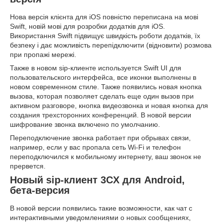
Нова версія клієнта для iOS повністю переписана на мові
Swift, новій мові для розробки додатків для iOS.
Використання Swift підвищує швидкість роботи додатків, їх
безпеку і дає можливість перепідключити (відновити) розмова
при пропажі мережі.
Также в новом sip-клиенте используется Swift UI для
пользовательского интерфейса, все иконки выполнены в
новом современном стиле. Также появились новая кнопка
вызова, которая позволяет сделать еще один вызов при
активном разговоре, кнопка видеозвонка и новая кнопка для
создания трехсторонних конференций. В новой версии
шифрование звонка включено по умолчанию.
Переподключение звонка работает при обрывах связи,
например, если у вас пропала сеть Wi-Fi и телефон
переподключился к мобильному интернету, ваш звонок не
прервется.
Новый sip-клиент 3CX для Android,
бета-версия
В новой версии появились такие возможности, как чат с
интерактивными уведомлениями о новых сообщениях,