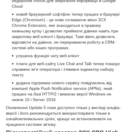
недорогий спосіб для зберігання інформації в Google
Cloud
новий браузерний софтфон тепер працює в браузері
Edge (Chromium) - це нове спливаюче вікно 3CX
Chrome Extension, яке знаходиться в правому
нижньому кутку і дозволяє приймати дзвінки навіть при
закритому веб-клієнті і браузері. Таке вікно дозволить
відповісти на дзвінок, не перериваючи роботу в CRM-
системі або інших програмах.
улушена функція чату веб-клієнт
плагін для веб-сайту Live Chat and Talk тепер показує
справжнє ім'я оператора і з'явився індикатор набору
тексту
додана підтримка нового сервісу повідомлень від
компанії Apple Push Notification service (APNs), який
працює на базі HTTP/2 і вимагає версії Windows не
нижче 10 і Server 2016.
Оновлення Update 5 поки доступно тільки у вигляді альфа-
версії і його рекомендується використовувати тільки в
ознайомлювальних цілях, краще не встановлювати на
працюючі системи зв'язку.