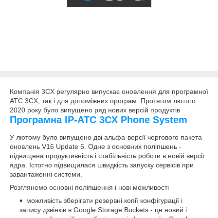
Компанія 3CX регулярно випускає оновлення для програмної
АТС 3CX, так і для допоміжних програм. Протягом лютого
2020 року було випущено ряд нових версій продуктів
Програмна IP-АТС 3CX Phone System
У лютому було випущено дві альфа-версії чергового пакета
оновлень V16 Update 5. Одне з основних поліпшень -
підвищена продуктивність і стабільність роботи в новій версії
ядра. Істотно підвищилася швидкість запуску сервісів при
завантаженні системи.
Розглянемо основні поліпшення і нові можливості
можливість зберігати резервні копії конфігурації і
запису дзвінків в Google Storage Buckets - це новий і