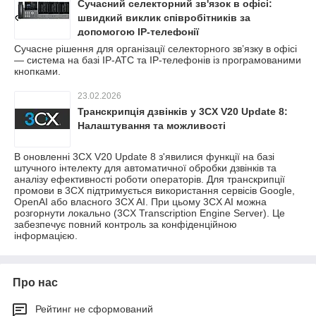
Сучасний селекторний зв'язок в офісі:
швидкий виклик співробітників за
допомогою IP-телефонії
Сучасне рішення для організації селекторного зв’язку в офісі
— система на базі IP-АТС та IP-телефонів із програмованими
кнопками.
23.02.2026
Транскрипція дзвінків у 3CX V20 Update 8:
Налаштування та можливості
В оновленні 3CX V20 Update 8 з'явилися функції на базі
штучного інтелекту для автоматичної обробки дзвінків та
аналізу ефективності роботи операторів. Для транскрипції
промови в 3CX підтримується використання сервісів Google,
OpenAI або власного 3CX AI. При цьому 3CX AI можна
розгорнути локально (3CX Transcription Engine Server). Це
забезпечує повний контроль за конфіденційною
інформацією.
Про нас
Рейтинг не сформований