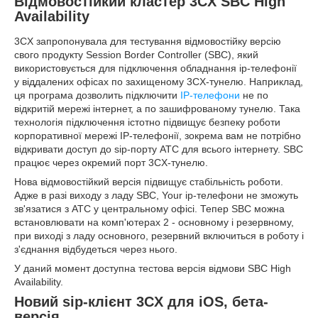
Відмовостійкий кластер 3CX SBC High
Availability
3CX запропонувала для тестування відмовостійку версію
свого продукту Session Border Controller (SBC), який
використовується для підключення обладнання ip-телефонії
у віддалених офісах по захищеному 3CX-тунелю. Наприклад,
ця програма дозволить підключити
IP-телефони
не по
відкритій мережі інтернет, а по зашифрованому тунелю. Така
технологія підключення істотно підвищує безпеку роботи
корпоративної мережі IP-телефонії, зокрема вам не потрібно
відкривати доступ до sip-порту АТС для всього інтернету. SBC
працює через окремий порт 3CX-тунелю.
Нова відмовостійкий версія підвищує стабільність роботи.
Адже в разі виходу з ладу SBC, Your ip-телефони не зможуть
зв'язатися з АТС у центральному офісі. Тепер SBC можна
встановлювати на комп'ютерах 2 - основному і резервному,
при виході з ладу основного, резервний включиться в роботу і
з'єднання відбудеться через нього.
У даний момент доступна тестова версія відмови SBC High
Availability.
Новий sip-клієнт 3CX для iOS, бета-
версія