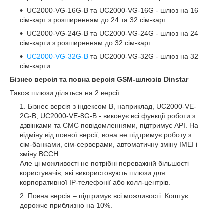
UC2000-VG-16G-B та UC2000-VG-16G - шлюз на 16
сім-карт з розширенням до 24 та 32 сім-карт
UC2000-VG-24G-B та UC2000-VG-24G - шлюз на 24
сім-карти з розширенням до 32 сім-карт
UC2000-VG-32G-B
та UC2000-VG-32G - шлюз на 32
сім-карти
Бізнес версія та повна версія GSM-шлюзів Dinstar
Також шлюзи діляться на 2 версії:
Бізнес версія з індексом B, наприклад, UC2000-VE-
2G-B, UC2000-VE-8G-B - виконує всі функції роботи з
дзвінками та СМС повідомленнями, підтримує API. На
відміну від повної версії, вона не підтримує роботу з
сім-банками, сім-серверами, автоматичну зміну IMEI і
зміну BCCH.
Але ці можливості не потрібні переважній більшості
користувачів, які використовують шлюзи для
корпоративної IP-телефонії або колл-центрів.
Повна версія – підтримує всі можливості. Коштує
дорожче приблизно на 10%.