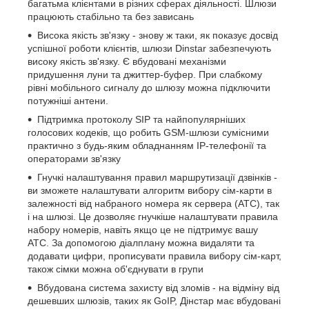
багатьма клієнтами в різних сферах діяльності. Шлюзи
працюють стабільно та без зависань
Висока якість зв'язку - знову ж таки, як показує досвід
успішної роботи клієнтів, шлюзи Dinstar забезпечують
високу якість зв'язку. Є вбудовані механізми
придушення луни та джиттер-буфер. При слабкому
рівні мобільного сигналу до шлюзу можна підключити
потужніші антени.
Підтримка протоколу SIP та найпопулярніших
голосових кодеків, що робить GSM-шлюзи сумісними
практично з будь-яким обладнанням IP-телефонії та
операторами зв'язку
Гнучкі налаштування правил маршрутизації дзвінків -
ви зможете налаштувати алгоритм вибору сім-карти в
залежності від набраного номера як сервера (АТС), так
і на шлюзі. Це дозволяє гнучкіше налаштувати правила
набору номерів, навіть якщо це не підтримує вашу
АТС. За допомогою діалплану можна видаляти та
додавати цифри, прописувати правила вибору сім-карт,
також сімки можна об'єднувати в групи
Вбудована система захисту від зломів - на відміну від
дешевших шлюзів, таких як GoIP, Дінстар має вбудовані