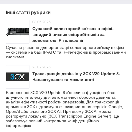
Інші статті рубрики
08.06.2026
Сучасний селекторний зв'язок в офісі:
швидкий виклик співробітників за
допомогою IP-телефонії
Сучасне рішення для організації селекторного зв’язку в офісі
— система на базі IP-АТС та IP-телефонів із програмованими
кнопками.
23.02.2026
Транскрипція дзвінків у 3CX V20 Update 8:
Налаштування та можливості
В оновленні 3CX V20 Update 8 з'явилися функції на базі
штучного інтелекту для автоматичної обробки дзвінків та
аналізу ефективності роботи операторів. Для транскрипції
промови в 3CX підтримується використання сервісів Google,
OpenAI або власного 3CX AI. При цьому 3CX AI можна
розгорнути локально (3CX Transcription Engine Server). Це
забезпечує повний контроль за конфіденційною
інформацією.