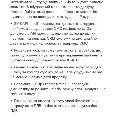
механізми захисту від зловмисників та їх дуже складно
зламати. Є вбудований механізм списків доступу
(Access Rules), який дозволяє обмежити можливість
підключення до шлюзу лише із заданих IP-адрес.
SMS API - набір команд, які дозволяють керувати
прийомом та відправкою СМС повідомлень. За
допомогою API можна підключити шлюз до різних
програм, наприклад, CRM-системи та дистанційно
давати команди на прийом та відправку СМС
Розширені можливості зі зняття логів та трейсів, що
може бути дуже актуальним при вирішенні проблем із
підключенням до оператора або IP-АТС.
Гарантія - довічна, а точніше на час випуску моделі
шлюзу та комплектуючих до неї, але у будь-якому разі
не менше 2 років з дати продажу.
Сервісний центр Dinstar в Україні проводить
діагностику та ремонт шлюзів, заміну плат і модулів, що
вийшли з ладу.
Різні варіанти оплати - у тому числі безготівковий
розрахунок із ПДВ та безготівковий розрахунок без
ПДВ.