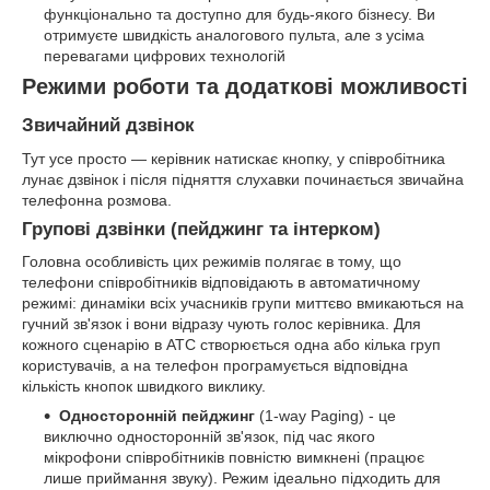
функціонально та доступно для будь-якого бізнесу. Ви
отримуєте швидкість аналогового пульта, але з усіма
перевагами цифрових технологій
Режими роботи та додаткові можливості
Звичайний дзвінок
Тут усе просто — керівник натискає кнопку, у співробітника
лунає дзвінок і після підняття слухавки починається звичайна
телефонна розмова.
Групові дзвінки (пейджинг та інтерком)
Головна особливість цих режимів полягає в тому, що
телефони співробітників відповідають в автоматичному
режимі: динаміки всіх учасників групи миттєво вмикаються на
гучний зв'язок і вони відразу чують голос керівника. Для
кожного сценарію в АТС створюється одна або кілька груп
користувачів, а на телефон програмується відповідна
кількість кнопок швидкого виклику.
Односторонній пейджинг
(1-way Paging) - це
виключно односторонній зв'язок, під час якого
мікрофони співробітників повністю вимкнені (працює
лише приймання звуку). Режим ідеально підходить для