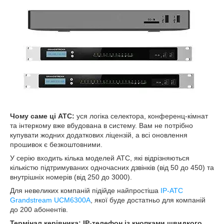
Чому саме ці АТС:
уся логіка селектора, конференц‑кімнат
та інтеркому вже вбудована в систему. Вам не потрібно
купувати жодних додаткових ліцензій, а всі оновлення
прошивок є безкоштовними.
У серію входить кілька моделей АТС, які відрізняються
кількістю підтримуваних одночасних дзвінків (від 50 до 450) та
внутрішніх номерів (від 250 до 3000).
Для невеликих компаній підійде найпростіша
IP‑АТС
Grandstream UCM6300A
, якої буде достатньо для компаній
до 200 абонентів.
Термінал керівника: IP-телефон із кнопками швидкого