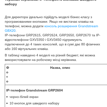
набору
Для директора ідеально підійдуть моделі бізнес-класу з
програмованими кнопками. Якщо не вистачає клавіш на
телефоні, можна додати
консоль розширення Grandstream
GBX20
.
IP-телефони GRP2615, GRP2624, GRP2650, GRP2670 та IP-
відеотелефони GXV3350 і GXV3450 підтримують
підключення до 4 таких консолей, що в сумі дає 80 фізичних
або 160 віртуальних клавіш.
В таблиці наведено 4 моделі на різний бюджет, які можна
використовувати на робочому місці керівника.
Ф
Назва, опис
о
т
о
IP-телефон Grandstream GRP2604
чорно-білий екран
10 кнопок для швидкого набору