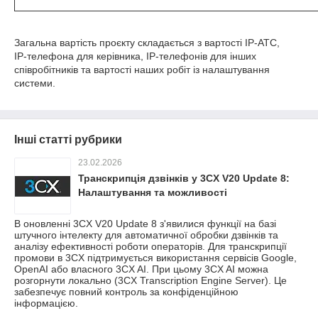
Загальна вартість проєкту складається з вартості IP‑АТС,
IP‑телефона для керівника, IP‑телефонів для інших
співробітників та вартості наших робіт із налаштування
системи.
Інші статті рубрики
23.02.2026
Транскрипція дзвінків у 3CX V20 Update 8:
Налаштування та можливості
В оновленні 3CX V20 Update 8 з'явилися функції на базі
штучного інтелекту для автоматичної обробки дзвінків та
аналізу ефективності роботи операторів. Для транскрипції
промови в 3CX підтримується використання сервісів Google,
OpenAI або власного 3CX AI. При цьому 3CX AI можна
розгорнути локально (3CX Transcription Engine Server). Це
забезпечує повний контроль за конфіденційною
інформацією.