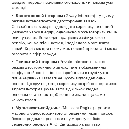
швидкої передачі важливих оголошень чи наказів усій
команді.
Двосторонній інтерком
(2-way Intercom) - у цьому
режимі встановлюється двосторонній зв'язок.
Співробітники можуть відповідати керівнику, але, щоб
уникнути хаосу в ефірі, одночасно може говорити лише
один учасник. Коли один працівник закінчує свою
репліку, канал звільняється, і тоді слово може взяти
інший. Керівник при цьому має повний пріоритет і може
говорити в ефір завжди.
Приватний інтерком
(Private Intercom) - також
режим двостороннього зв'язку, але з обмеженням
конфіденційності — інші співробітники в групі чують
лише керівника і взагалі не чують відповідей один
одного. Це зручно, якщо керівнику потрібно оперативно
зібрати інформацію чи звіти від кількох людей
одночасно, але так, щоб вони не знали, що саме
кажуть колеги.
Мультикаст-пейджинг
(Multicast Paging) - режим
масового одностороннього оповіщення, який працює
безпосередньо через локальну мережу в обхід
серверних ресурсів АТС. Він дозволяє миттєво