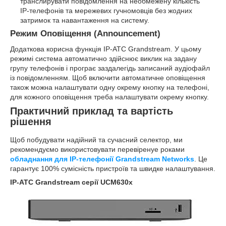
транслирувати повідомлення на необмежену кількість
IP-телефонів та мережевих гучномовців без жодних
затримок та навантаження на систему.
Режим Оповіщення (Announcement)
Додаткова корисна функція IP-АТС Grandstream. У цьому
режимі система автоматично здійснює виклик на задану
групу телефонів і програє заздалегідь записаний аудіофайл
із повідомленням. Щоб включити автоматичне оповіщення
також можна налаштувати одну окрему кнопку на телефоні,
для кожного оповіщення треба налаштувати окрему кнопку.
Практичний приклад та вартість
рішення
Щоб побудувати надійний та сучасний селектор, ми
рекомендуємо використовувати перевіренуе роками
обладнання для IP-телефонії Grandstream Networks
. Це
гарантує 100% сумісність пристроїв та швидке налаштування.
IP-АТС Grandstream серії UCM630x