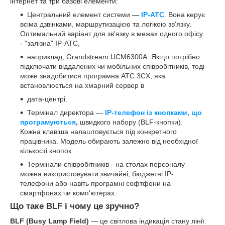
інтернет та три базові елементи:
Центральний елемент системи —
IP-АТС
. Вона керує
всіма дзвінками, маршрутизацією та логікою зв'язку.
Оптимальний варіант для зв'язку в межах одного офісу
- "залізна" IP-АТС,
наприклад, Grandstream UCM6300A. Якщо потрібно
підключати віддалених чи мобільних співробітників, тоді
може знадобитися програмна АТС 3CX, яка
встановлюється на хмарний сервер в
дата-центрі.
Термінал директора —
IP-телефон із кнопками, що
програмуються
,
швидкого набору (BLF-кнопки).
Кожна клавіша налаштовується під конкретного
працівника. Модель обирають залежно від необхідної
кількості кнопок.
Термінали співробітників - на столах персоналу
можна використовувати звичайні, бюджетні IP-
телефони або навіть програмні софтфони на
смартфонах чи комп'ютерах.
Що таке BLF і чому це зручно?
BLF (Busy Lamp Field)
— це світлова індикація стану лінії.