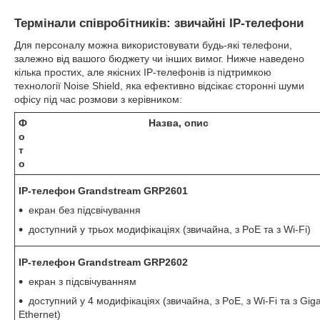
Термінали співробітників: звичайні IP-телефони
Для персоналу можна використовувати будь-які телефони,
залежно від вашого бюджету чи інших вимог. Нижче наведено
кілька простих, але якісних IP-телефонів із підтримкою
технології Noise Shield, яка ефективно відсікає сторонні шуми
офісу під час розмови з керівником:
Ф
Назва, опис
о
т
о
IP-телефон Grandstream GRP2601
екран без підсвічування
доступний у трьох модифікаціях (звичайна, з PoE та з Wi-Fi)
IP-телефон Grandstream GRP2602
екран з підсвічуванням
доступний у 4 модифікаціях (звичайна, з PoE, з Wi-Fi та з Giga
Ethernet)