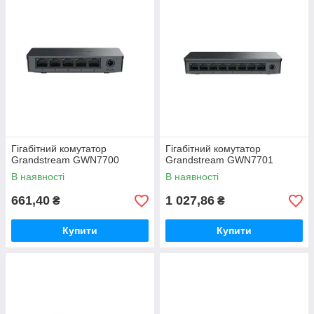
точок доступу. Також за допомогою PoE-свичів можна
організувати систему подачі живлення на мережеве
обладнання при відключенні світла. У цьому випадку вам
потрібно підключити
PoE-комутатор до джерела безперебійного живлення або
зарядної станції і дал коммутатор подасть живлення на
обладнання через локальну мережу.
Гігабітний комутатор
Гігабітний комутатор
Grandstream GWN7700
Grandstream GWN7701
В наявності
В наявності
661,40
1 027,86
₴
₴
Купити
Купити