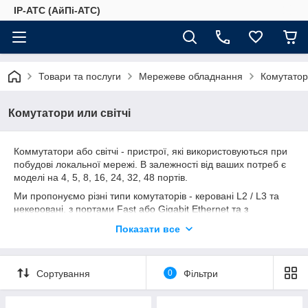
IP-АТС (АйПі-АТС)
Товари та послуги
Мережеве обладнання
Комутатори
Комутатори или світчі
Коммутатори або світчі - пристрої, які використовуються при
побудові локальної мережі. В залежності від ваших потреб є
моделі на 4, 5, 8, 16, 24, 32, 48 портів.
Ми пропонуємо різні типи комутаторів - керовані L2 / L3 та
некеровані, з портами Fast або Gigabit Ethernet та з
мультигігабітними портами, з підтримкою живлення по
Показати все
мережі Ethernet
(PoE).
PoE комутатори актуальні у тому випадку, якщо вам потрібно
Сортування
0
Фільтри
подавати живлення на мережеве обладнання через локальну
мережу. Наприклад, для підключення ip-телефонів, ip-камер,
wi-fi