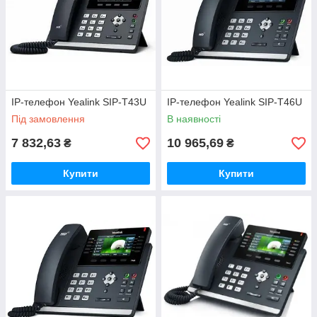
IP-телефон Yealink SIP-T43U
IP-телефон Yealink SIP-T46U
Під замовлення
В наявності
7 832,63
10 965,69
₴
₴
Купити
Купити