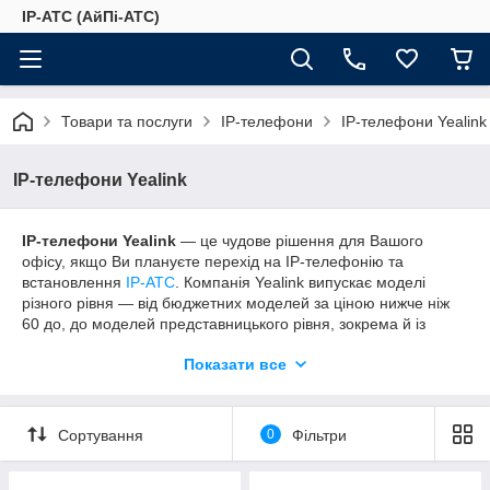
IP-АТС (АйПі-АТС)
Товари та послуги
IP-телефони
IP-телефони Yealink
IP-телефони Yealink
IP-телефони Yealink
— це чудове рішення для Вашого
офісу, якщо Ви плануєте перехід на IP-телефонію та
встановлення
IP-АТС
. Компанія Yealink випускає моделі
різного рівня — від бюджетних моделей за ціною нижче ніж
60 до, до моделей представницького рівня, зокрема й із
підтримкою відеодзвінків.
Показати все
Сортування
0
Фільтри