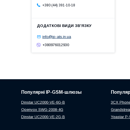
+380 (44) 391-10-18
info@ip-ats.in.ua
+380976012930
Популярні IP-GSM-шлюзы
Популяр
Dinstar UC2000-VE-6G-B
3CX Phone
Openvox SWG-2008-4G
Grandstr
Dinstar UC2000-VE-2G-B
Yeastar P-