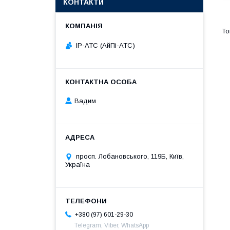
КОНТАКТИ
IP-АТС (АйПі-АТС)
Вадим
просп. Лобановського, 119Б, Київ,
Україна
+380 (97) 601-29-30
Telegram, Viber, WhatsApp