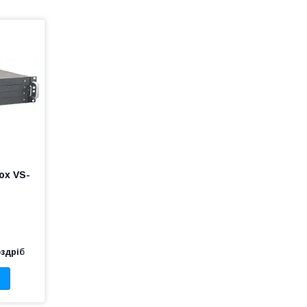
ox VS-
оздріб