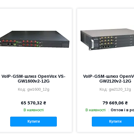
VoIP-GSM-шлюз OpenVox VS-
VoIP-GSM-шлюз OpenV
GW1600v2-12G
GW2120v2-12G
gw1600_12g
gw2120_12g
65 570,32 ₴
79 669,06 ₴
В наявності
В наявності
Оптом і в р
Купити
Купити