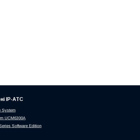
ні IP-АТС
 System
eam UCM6300A
Series Software Edition