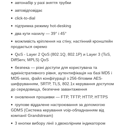
автонабір у разі зняття трубки
автовідповідає
click-to-dial
підтримка режиму hot-desking
два кути нахилу — 39° і 45°
можливість кріплення на стіну, настінний кронштейн
продається окремо
QoS - Layer 2 QoS (802.1Q, 802.1P) и Layer 3 (ToS,
DiffServ, MPLS) QoS
безпека — різні доступи для користувача та
адміністративного рівня, аутентифікація на базі MD5 і
MD5-sess, файл конфігурації з 256-бітовим AES-
шифруванням, SRTP, TLS, 802.1x керування доступом
до середовища, безпечне завантаження
оновлення прошивки — FTP, TFTP, HTTP, HTTPS
групове віддалене настроювання за допомогою
GDMS (Система керування voip-обладнанням від
компанії Grandstream)
3 кнопки вибору лінії з двоколірним індикатором