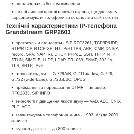
постачається з блоком живлення
змінні лицьові панелі навколо екрана, що дає змогу
персоналізувати телефони та встановити свій логотип
Технічні характеристики IP-телефона
Grandstream GRP2603
протоколы и стандарты - SIP RFC3261, TCP/IP/UDP,
RTP/RTCP, RTCP-XR, HTTP/HTTPS, ARP, ICMP, DNS(A
record, SRV, NAPTR), DHCP, PPPoE, SSH, TFTP, NTP,
STUN, SIMPLE, LLDP, LDAP, TR- 069, SNMP, 802.1x,
TLS, SRTP, IPv6
голосові кодеки — G.729A/B, G.711μ/a-law, G.726,
G.722 (wide-band), G.723,iLBC, OPUS
приймання та передавання DTMF — in audio,
RFC2833, SIP INFO
технології підвищення якості звуку — VAD, AEC, CNG,
PLC, AGC
завантажувана телефонна книга - 1993, Ar (до 2000
записів)
журнал дзвінків — до 800 записів