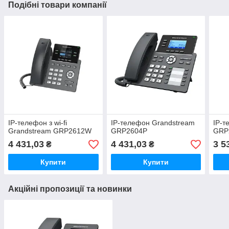
Подібні товари компанії
IP-телефон з wi-fi
IP-телефон Grandstream
IP-т
Grandstream GRP2612W
GRP2604P
GRP
4 431,03
4 431,03
3 5
₴
₴
Купити
Купити
Акційні пропозиції та новинки