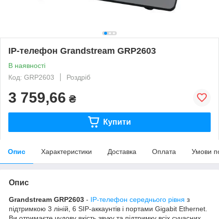
IP-телефон Grandstream GRP2603
В наявності
Код: GRP2603
Роздріб
3 759,66
₴
Купити
Опис
Характеристики
Доставка
Оплата
Умови п
Опис
Grandstream GRP2603
-
IP-телефон середнього рівня
з
підтримкою 3 ліній, 6 SIP-аккаунтів і портами Gigabit Ethernet.
Ви отримаєте чудову якість звуку та підтримку всіх сучасних