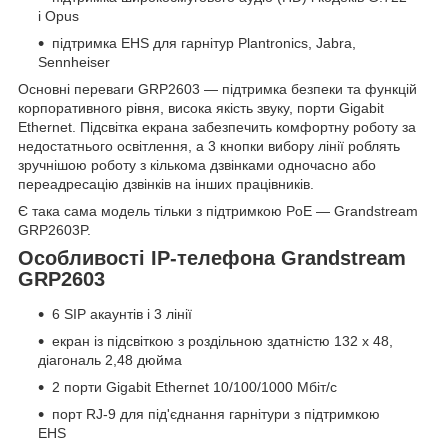
і Opus
підтримка EHS для гарнітур Plantronics, Jabra,
Sennheiser
Основні переваги GRP2603 — підтримка безпеки та функцій
корпоративного рівня, висока якість звуку, порти Gigabit
Ethernet. Підсвітка екрана забезпечить комфортну роботу за
недостатнього освітлення, а 3 кнопки вибору лінії роблять
зручнішою роботу з кількома дзвінками одночасно або
переадресацію дзвінків на інших працівників.
Є така сама модель тільки з підтримкою PoE — Grandstream
GRP2603P.
Особливості IP-телефона Grandstream
GRP2603
6 SIP акаунтів і 3 лінії
екран із підсвіткою з роздільною здатністю 132 х 48,
діагональ 2,48 дюйма
2 порти Gigabit Ethernet 10/100/1000 Мбіт/с
порт RJ-9 для під'єднання гарнітури з підтримкою
EHS