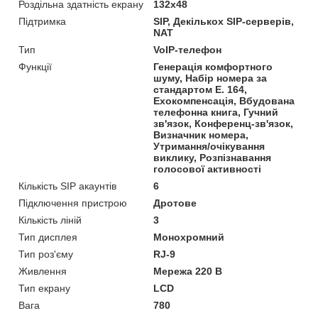
Роздільна здатність екрану
132x48
Підтримка
SIP, Декількох SIP-серверів,
NAT
Тип
VoIP-телефон
Функції
Генерація комфортного
шуму, Набір номера за
стандартом E. 164,
Ехокомпенсація, Вбудована
телефонна книга, Гучний
зв'язок, Конференц-зв'язок,
Визначник номера,
Утримання/очікування
виклику, Розпізнавання
голосової активності
Кількість SIP акаунтів
6
Підключення пристрою
Дротове
Кількість ліній
3
Тип дисплея
Монохромний
Тип роз'єму
RJ-9
Живлення
Мережа 220 В
Тип екрану
LCD
Вага
780