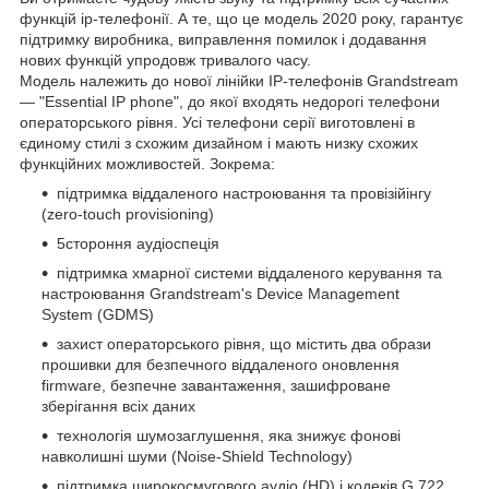
функцій ip-телефонії. А те, що це модель 2020 року, гарантує
підтримку виробника, виправлення помилок і додавання
нових функцій упродовж тривалого часу.
Модель належить до нової лінійки IP-телефонів Grandstream
— "Essential IP phone", до якої входять недорогі телефони
операторського рівня. Усі телефони серії виготовлені в
єдиному стилі з схожим дизайном і мають низку схожих
функційних можливостей. Зокрема:
підтримка віддаленого настроювання та провізійінгу
(zero-touch provisioning)
5стороння аудіоспеція
підтримка хмарної системи віддаленого керування та
настроювання Grandstream's Device Management
System (GDMS)
захист операторського рівня, що містить два образи
прошивки для безпечного віддаленого оновлення
firmware, безпечне завантаження, зашифроване
зберігання всіх даних
технологія шумозаглушення, яка знижує фонові
навколишні шуми (Noise-Shield Technology)
підтримка широкосмугового аудіо (HD) і кодеків G.722