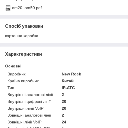
om20_om50.pdf
Спосіб упаковки
картонна коробка
Характеристики
Основні
Виробник
New Rock
Країна виробник
Китай
Тип
IP-АТС
Внутрішні аналогові лінії
2
Внутрішні цифрові лінії
20
Внутрішні лінії VoIP
20
Зовнішні аналогові лінії
2
Зовнішні лінії VoIP
24