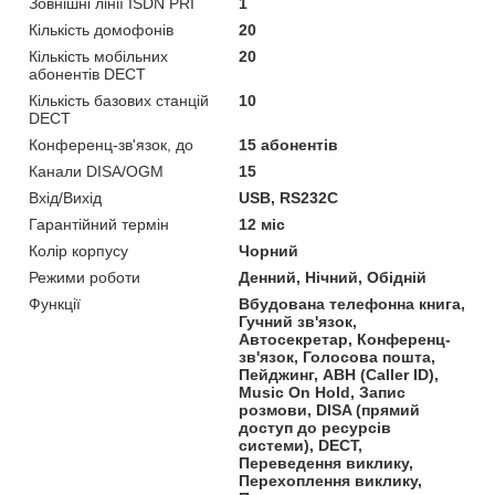
Зовнішні лінії ISDN PRI
1
Кількість домофонів
20
Кількість мобільних
20
абонентів DECT
Кількість базових станцій
10
DECT
Конференц-зв'язок, до
15 абонентів
Канали DISA/OGM
15
Вхід/Вихід
USB, RS232C
Гарантійний термін
12 міс
Колір корпусу
Чорний
Режими роботи
Денний, Нічний, Обідній
Функції
Вбудована телефонна книга,
Гучний зв'язок,
Автосекретар, Конференц-
зв'язок, Голосова пошта,
Пейджинг, АВН (Caller ID),
Music On Hold, Запис
розмови, DISA (прямий
доступ до ресурсів
системи), DECT,
Переведення виклику,
Перехоплення виклику,