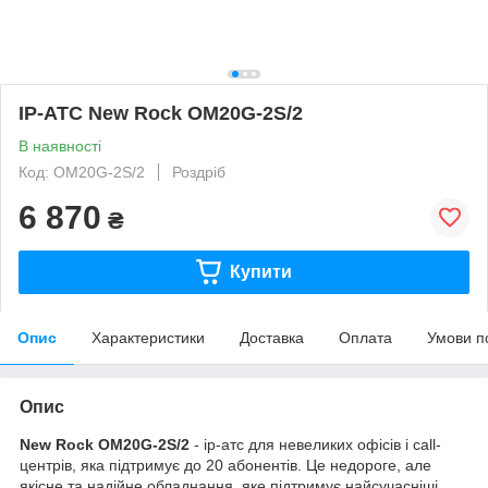
IP-АТС New Rock OM20G-2S/2
В наявності
Код: OM20G-2S/2
Роздріб
6 870
₴
Купити
Опис
Характеристики
Доставка
Оплата
Умови п
Опис
New Rock OM20G-2S/2
- ip-атс для невеликих офісів і call-
центрів, яка підтримує до 20 абонентів. Це недороге, але
якісне та надійне обладнання, яке підтримує найсучасніші