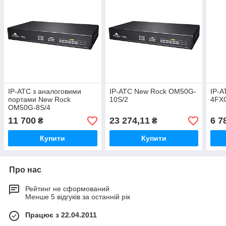
IP-АТС з аналоговими
IP-АТС New Rock OM50G-
IP-
портами New Rock
10S/2
4FX
OM50G-8S/4
11 700
23 274,11
6 7
₴
₴
Купити
Купити
Про нас
Рейтинг не сформований
Менше 5 відгуків за останній рік
Працює з 22.04.2011