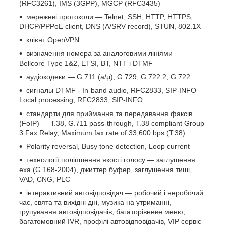
(RFC3261), IMS (3GPP), MGCP (RFC3435)
мережеві протоколи — Telnet, SSH, HTTP, HTTPS,
DHCP/PPPoE client, DNS (A/SRV record), STUN, 802.1X
клієнт OpenVPN
визначення номера за аналоговими лініями —
Bellcore Type 1&2, ETSI, BT, NTT і DTMF
аудіокодеки — G.711 (a/μ), G.729, G.722.2, G.722
сигналы DTMF - In-band audio, RFC2833, SIP-INFO
Local processing, RFC2833, SIP-INFO
стандарти для приймання та передавання факсів
(FoIP) — T.38, G.711 pass-through, T.38 compliant Group
3 Fax Relay, Maximum fax rate of 33,600 bps (T.38)
Polarity reversal, Busy tone detection, Loop current
технології поліпшення якості голосу — заглушення
еха (G.168-2004), джиттер буфер, заглушення тиші,
VAD, CNG, PLC
інтерактивний автовідповідач — робочий і неробочий
час, свята та вихідні дні, музика на утриманні,
групування автовідповідачів, багаторівневе меню,
багатомовний IVR, профілі автовідповідачів, VIP сервіс