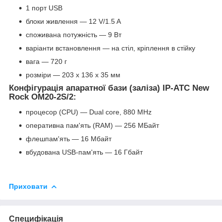
1 порт USB
блоки живлення — 12 V/1.5 A
споживана потужність — 9 Вт
варіанти встановлення — на стіл, кріплення в стійку
вага — 720 г
розміри — 203 х 136 х 35 мм
Конфігурація апаратної бази (заліза) IP-АТС New
Rock OM20-2S/2:
процесор (CPU) — Dual core, 880 MHz
оперативна пам'ять (RAM) — 256 МБайт
флешпам'ять — 16 Мбайт
вбудована USB-пам'ять — 16 Гбайт
Приховати
Специфікація