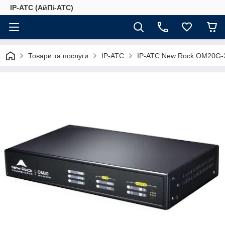
IP-АТС (АйПі-АТС)
Товари та послуги
IP-АТС
IP-АТС New Rock OM20G-