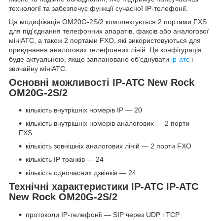
технології та забезпечує функції сучасної IP-телефонії.
Ця модифікація OM20G-2S/2 комплектується 2 портами FXS
для під'єднання телефонних апаратів, факсів або аналогової
мініАТС, а також 2 портами FXO, які використовуються для
приєднання аналогових телефонних ліній. Ця конфігурація
буде актуальною, якщо заплановано об'єднувати
ip-атс
і
звичайну мініАТС.
Основні можливості IP-АТС New Rock
OM20G-2S/2
кількість внутрішніх номерів IP — 20
кількість внутрішніх номерів аналогових — 2 порти
FXS
кількість зовнішніх аналогових ліній — 2 порти FXO
кількість IP транків — 24
кількість одночасних дзвінків — 24
Технічні характеристики IP-АТС IP-АТС
New Rock OM20G-2S/2
протоколи IP-телефонії — SIP через UDP і TCP