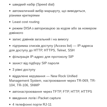
швидкий набір (Speed dial)
автоматичний вибір маршруту, що виводиться,
різними критеріями
Least cost routing
режим DISA з авторизацією за кодом або за номером
дзвінкого
запис дзвінків загальний і на вимогу
підтримка списків доступу (Access list) — IP-адреса
для доступу до HTTP, HTTPS, Telnet, SSH
фільтрація IP-адрес для протоколу SIP
захист від підбору SIP пароля
3 рівні доступу
віддалене керування — New Rock Unified
Management System, настроювання через TR-069, TR-
104, TR-106, SNMP
автонастроювання через TFTP, FTP, HTTP, HTTPS
введення логів і Packet capture
4 телефонні порти RJ-11