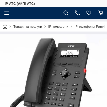
IP-АТС (АйПі-АТС)
Товари та послуги
IP-телефони
IP-телефоны Fanvil