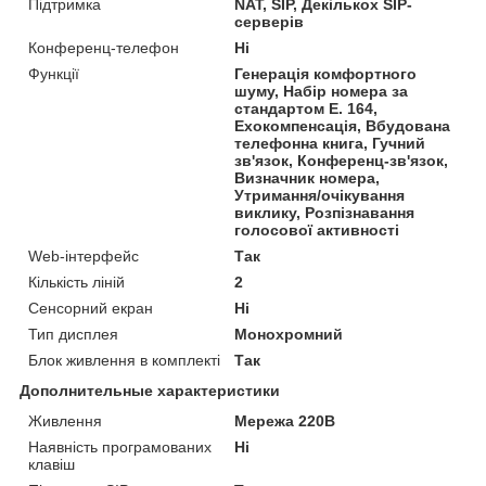
Підтримка
NAT, SIP, Декількох SIP-
серверів
Конференц-телефон
Ні
Функції
Генерація комфортного
шуму, Набір номера за
стандартом E. 164,
Ехокомпенсація, Вбудована
телефонна книга, Гучний
зв'язок, Конференц-зв'язок,
Визначник номера,
Утримання/очікування
виклику, Розпізнавання
голосової активності
Web-інтерфейс
Так
Кількість ліній
2
Сенсорний екран
Ні
Тип дисплея
Монохромний
Блок живлення в комплекті
Так
Дополнительные характеристики
Живлення
Мережа 220В
Наявність програмованих
Ні
клавіш