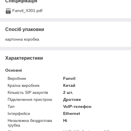
Специфікація
Fanvil_X301.pdf
Спосіб упаковки
картонна коробка
Характеристики
Основні
Виробник
Fanvil
Країна виробник
Китай
Кількість SIP акаунтів
2 шт.
Підключення пристрою
Дротове
Тип
VoIP-телефон
Інтерфейси
Ethernet
Незалежна бездротова
Ні
трубка