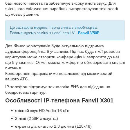
базі нового чипсета та забезпечує високу якість звуку. Для
якіснішого спілкування виробник використовував технології
шумозаглушення.
Це застаріла модель, і вона знята з виробництва.
Рекомендуємо заміну з нової серії V -
Fanvil V50P
.
Для бізнес користувачів буде актуальною підтримка
аудіоконференцій на 6 учасників. Під час будь-якої розмови
користувач може створити конференцію й запросити до неї
ще 5 учасників. Отже, можна комфортно обговорювати спільні
питання.
Конференція працюватиме незалежно від можливостей
вашого АТС.
IP-телефон підтримує технологію EHS для під'єднання
бездротових гарнітур.
Особливості IP-телефона Fanvil X301
якісний звук HD Audio 16 кГц
2 лінії (2 SIP-аккаунта)
екран із діагоналлю 2,3 дюйма (128x48)