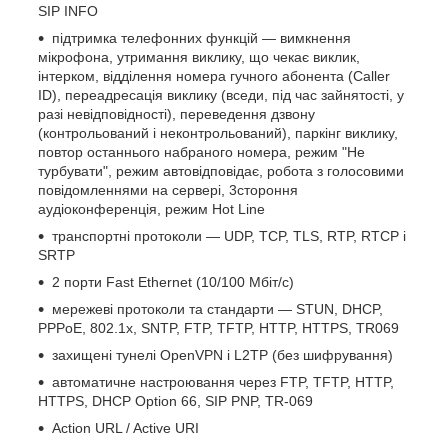
SIP INFO
підтримка телефонних функцій — вимкнення
мікрофона, утримання виклику, що чекає виклик,
інтерком, відділення номера гучного абонента (Caller
ID), переадресація виклику (вседи, під час зайнятості, у
разі невідповідності), переведення дзвону
(контрольований і неконтрольований), паркінг виклику,
повтор останнього набраного номера, режим "Не
турбувати", режим автовідповідає, робота з голосовими
повідомленнями на сервері, 3стороння
аудіоконференція, режим Hot Line
транспортні протоколи — UDP, TCP, TLS, RTP, RTCP і
SRTP
2 порти Fast Ethernet (10/100 Мбіт/с)
мережеві протоколи та стандарти — STUN, DHCP,
PPPoE, 802.1x, SNTP, FTP, TFTP, HTTP, HTTPS, TR069
захищені тунелі OpenVPN і L2TP (без шифрування)
автоматичне настроювання через FTP, TFTP, HTTP,
HTTPS, DHCP Option 66, SIP PNP, TR-069
Action URL / Active URI