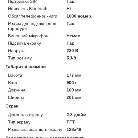
Підтримка SIP
Так
Наявність Bluetooth
Ні
Обсяг телефонної книги
1000 номер.
Роз'єм для підключення
Так
гарнітури
Виносний мікрофон
Немає
Підсвітка екрану
Так
Напруга
220 В
Тип роз'єму
RJ-9
Габаритні розміри
Висота
177 мм
Вага
900 г
Довжина
169 мм
Ширина
201 мм
Экран
Діагональ екрану
2.3 дюйм
Тип екрану
TFT
Роздільна здатність екрану
128х48
Користувальницькі характеристики