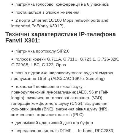
підтримка голосової конференції на 6 учасників
постачається з блоком живлення
2 порта Ethernet 10/100 Mbps network ports and
integrated PoE(only X301P),
Технічні характеристики IP-телефона
Fanvil X301:
підтримка протоколу SIP2.0
голосові кодеки G.711A, G.711U, G.723.1, G.726-32K,
G.729AB, iLBC, G.722, Opus
повна підтримка широкосмугового аудіо зі смугою
пропускання 16 кГц (ADC/DAC 16KHz Sampling)
технології поліпшення якості звуку —
повнодуплексний лунозаглушник (AEC, 96 msTail-
length), визначення голосової активності (VAD),
генерація комфортного шуму (CNG), заглушення
фонових шумів (BNE), зниження рівня шуму (NR),
компенсація втрачених пакетів (PLC)
динамічний адаптивний джиттер буфер
передавання сигналів DTMF — In-band, RFC2833,