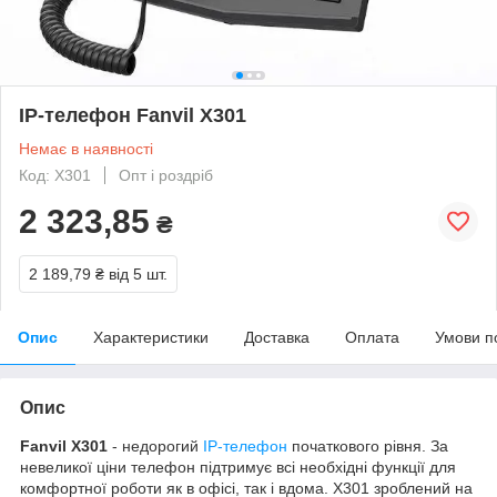
IP-телефон Fanvil X301
Немає в наявності
Код: X301
Опт і роздріб
2 323,85
₴
2 189,79 ₴
від 5 шт.
Опис
Характеристики
Доставка
Оплата
Умови п
Опис
Fanvil X301
- недорогий
IP-телефон
початкового рівня. За
невеликої ціни телефон підтримує всі необхідні функції для
комфортної роботи як в офісі, так і вдома. X301 зроблений на