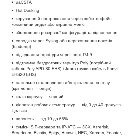
uaCSTA
Hot Desking
керування й настроювання через вебінтерфейс,
командний рядок або екранне меню
збереження резервної конфігурації та відновлення
солодка через Syslog або перехоплення пакетів
(tcpdump)
під'єднання гарнітури через порт RJ-9
підтримка бездротових гарнітур Poly (потрібний
кабель Poly APD-80 EHS) і Jabra (нужен кабель Fanvil
EHS20 EHS)
настільне встановлення або кріплення на стіну
(кріплення — опція)
колір корпусу — чорний
діапазон робочих температур — від 0 до 40 градусів
Цельсія
вологість — від 10 до 65%
сумісні SIP-сервери та IP-АТС — 3CX, Asrerisk,
Broadcom, Elastix, Epigy, Huawei, NEC, Xorcom, Yeastar,