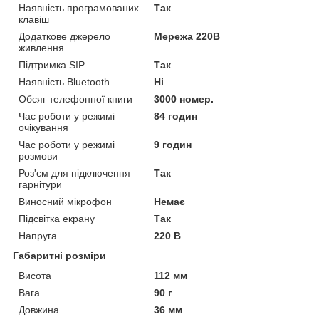
Наявність програмованих
Так
клавіш
Додаткове джерело
Мережа 220В
живлення
Підтримка SIP
Так
Наявність Bluetooth
Ні
Обсяг телефонної книги
3000 номер.
Час роботи у режимі
84 годин
очікування
Час роботи у режимі
9 годин
розмови
Роз'єм для підключення
Так
гарнітури
Виносний мікрофон
Немає
Підсвітка екрану
Так
Напруга
220 В
Габаритні розміри
Висота
112 мм
Вага
90 г
Довжина
36 мм