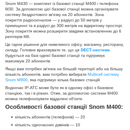
Snom M430 — комплект із базової станції M400 і телефона
M30. За допомогою цієї базової станції можна організувати
систему бездротового зв'язку на 20 абонентів. Зона
покриття радіосигналом — у радіусі до 50 метрів у
приміщенні та в радіусі до 300 метрів на відкритому просторі.
Зону покриття можна розширити завдяки встановленню до 6
репітерів M6.
Це гарне рішення для невеликого офісу, магазину, ресторану,
складу. Головне враховувати те, що ця
DECT-система
будується на базі однієї базової станції та підтримує
максимум 20 абонентів.
Якщо вам потрібен зв'язок на більшій території або на більшу
кількість абонентів, вам потрібно вибирати
Multicell систему
Snom M900
, яка підтримує кілька базових станцій.
Водночас IP-АТС може бути як в одному офісі з базовою
станцією, так і в різних. Отже, за допомогою системи M400
можна телефонізувати віддалені об'єкти.
Особливості базової станції Snom M400:
кількість абонентів (телефонів) — 20
кількість одночасних дзвінків — 10