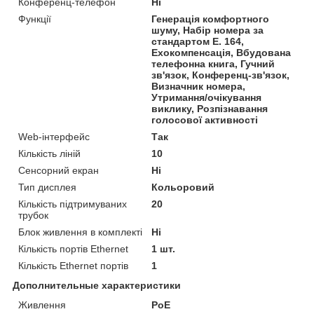
Конференц-телефон
Ні
Функції
Генерація комфортного
шуму, Набір номера за
стандартом E. 164,
Ехокомпенсація, Вбудована
телефонна книга, Гучний
зв'язок, Конференц-зв'язок,
Визначник номера,
Утримання/очікування
виклику, Розпізнавання
голосової активності
Web-інтерфейс
Так
Кількість ліній
10
Сенсорний екран
Ні
Тип дисплея
Кольоровий
Кількість підтримуваних
20
трубок
Блок живлення в комплекті
Ні
Кількість портів Ethernet
1 шт.
Кількість Ethernet портів
1
Дополнительные характеристики
Живлення
PoE