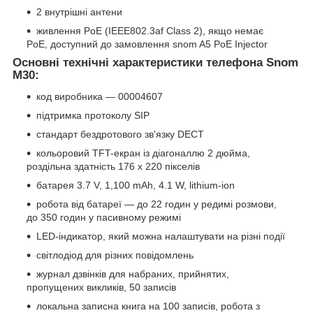
2 внутрішні антени
живлення PoE (IEEE802.3af Class 2), якщо немає
PoE, доступний до замовлення snom A5 PoE Injector
Основні технічні характеристики телефона Snom
M30:
код виробника — 00004607
підтримка протоколу SIP
стандарт бездротового зв'язку DECT
кольоровий TFT-екран із діагоналлю 2 дюйма,
роздільна здатність 176 х 220 пікселів
батарея 3.7 V, 1,100 mAh, 4.1 W, lithium-ion
робота від батареї — до 22 годин у редимі розмови,
до 350 годин у пасивному режимі
LED-індикатор, який можна налаштувати на різні події
світлодіод для різних повідомлень
журнал дзвінків для набраних, прийнятих,
пропущених викликів, 50 записів
локальна записна книга на 100 записів, робота з