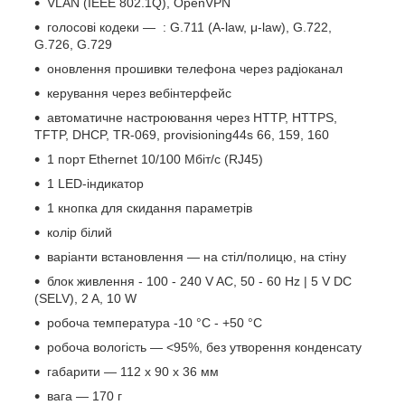
VLAN (IEEE 802.1Q), OpenVPN
голосові кодеки — : G.711 (A-law, μ-law), G.722,
G.726, G.729
оновлення прошивки телефона через радіоканал
керування через вебінтерфейс
автоматичне настроювання через HTTP, HTTPS,
TFTP, DHCP, TR-069, provisioning44s 66, 159, 160
1 порт Ethernet 10/100 Мбіт/с (RJ45)
1 LED-індикатор
1 кнопка для скидання параметрів
колір білий
варіанти встановлення — на стіл/полицю, на стіну
блок живлення - 100 - 240 V AC, 50 - 60 Hz | 5 V DC
(SELV), 2 A, 10 W
робоча температура -10 °C - +50 °C
робоча вологість — <95%, без утворення конденсату
габарити — 112 х 90 х 36 мм
вага — 170 г