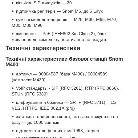
кількість SIP-аккаунтів — 20
підтримка репітерів — Snom M6, до 6 штук
сумісні моделі телефонів — M25, M30, M65, M70,
M80, M85, M90
живлення — PoE (IEEE802.3af Class 2), блок
живлення до комплекту постачання не входить
Технічні характеристики
Технічні характеристики базової станції Snom
M400:
артикул — 00004587 (база M400) / 00004589
(комплект M430)
VoIP стандарты - SIP (RFC 3261), RTP (RFC 8866),
STUN (RFC 5389)
шифрування й безпека — SRTP (RFC 3711), TLS
V1.2, HTTPS, IEEE 802.1X (p/q)
загальна телефонна книга, яка завантажується на
базу — до 1000 записів
підтримка телефонних книг 1993, стерео