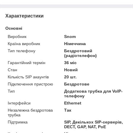
Характеристики
Основні
Виробник
Snom
Країна виробник
Німеччина
Тип телефону
Бездротовий
(радіотелефон)
Гарантійний термін
36 міс
Стан
Новий
Кількість SIP акаунтів
20 шт.
Підключення пристрою
Бездротове
Тип
Додаткова трубка для VoIP-
телефону
Інтерфейси
Ethernet
Незалежна бездротова
Так
трубка
Підтримка
SIP, Декількох SIP-серверів,
DECT, GAP, NAT, PoE