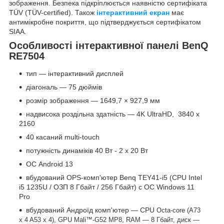
зображення. Безпека підкріплюється наявністю сертифіката
TÜV (TÜV-certified). Також
інтерактивний екран
має
антимікробне покриття, що підтверджується сертифікатом
SIAA.
Особливості інтерактивної панелі BenQ
RE7504
тип — інтерактивний дисплей
діагональ — 75 дюймів
розмір зображення — 1649,7 × 927,9 мм
надвисока роздільна здатність — 4K UltraHD, 3840 x
2160
40 касаний multi-touch
потужність динаміків 40 Вт - 2 х 20 Вт
ОС Android 13
вбудований OPS-комп'ютер Benq TEY41-i5 (CPU Intel
i5 1235U / ОЗП 8 Гбайт / 256 Гбайт) с ОС Windows 11
Pro
вбудований Андроїд комп'ютер — CPU
Octa-core
(A73
x
4
A53
x
4), GPU
Mali™-G52
MP8, RAM — 8 Гбайт, диск —