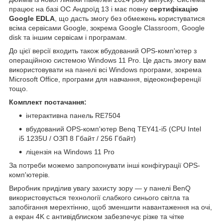
працює на базі ОС Андроїд 13 і має повну
сертифікацію
Google EDLA
, що дасть змогу без обмежень користуватися
всіма сервісами Google, зокрема Google Classroom, Google
disk та іншим сервісам і програмам.
До цієї версії входить також вбудований OPS-комп'ютер з
операційною системою Windows 11 Pro. Це дасть змогу вам
використовувати на панелі всі Windows програми, зокрема
Microsoft Office, програми для навчання, відеоконференції
тощо.
Комплект постачання:
інтерактивна панель RE7504
вбудований OPS-комп'ютер Benq TEY41-i5 (CPU Intel
i5 1235U / ОЗП 8 Гбайт / 256 Гбайт)
ліцензія на Windows 11 Pro
За потреби можемо запропонувати інші конфігурації OPS-
комп'ютерів.
Виробник приділив увагу захисту зору — у панелі BenQ
використовується технології слабкого синього світла та
запобігання мерехтінню, щоб зменшити навантаження на очі,
а екран 4K с антивідблиском забезпечує різке та чітке