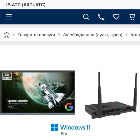
IP-АТС (АйПі-АТС)
Товари та послуги
AV-обладнання (аудіо, відео)
Інте