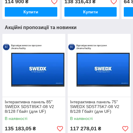
114 900
138 316,43
64 
₴
₴
Купити
Купити
Акційні пропозиції та новинки
Інтерактивна панель 85"
Інтерактивна панель 75"
SWEDX SDST85K7-08 V2
SWEDX SDST75K7-08 V2
8/128 Гбайт (для UF)
8/128 Гбайт (для UF)
В наявності
В наявності
135 183,05
117 278,01
₴
₴