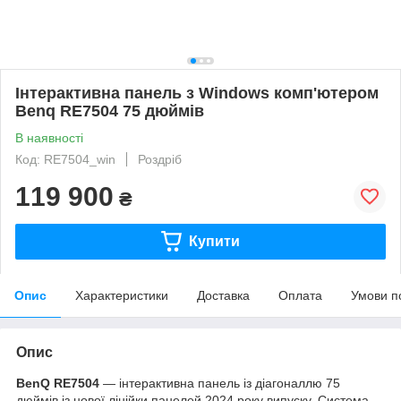
Інтерактивна панель з Windows комп'ютером
Benq RE7504 75 дюймів
В наявності
Код: RE7504_win
Роздріб
119 900
₴
Купити
Опис
Характеристики
Доставка
Оплата
Умови п
Опис
BenQ RE7504
— інтерактивна панель із діагоналлю 75
дюймів із нової лінійки панелей 2024 року випуску. Система