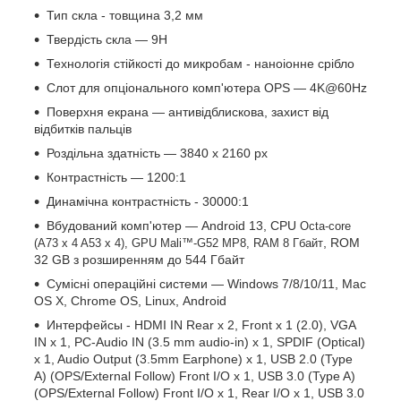
Тип скла - товщина 3,2 мм
Твердість скла — 9H
Технологія стійкості до микробам - наноіонне срібло
Слот для опціонального комп'ютера OPS — 4K@60Hz
Поверхня екрана — антивідблискова, захист від
відбитків пальців
Роздільна здатність — 3840 x 2160 px
Контрастність — 1200:1
Динамічна контрастність - 30000:1
Вбудований комп'ютер — Android 13, CPU
Octa-core
, ROM
(A73
x
4
A53
x
4), GPU
Mali™-G52
MP8, RAM 8 Гбайт
32 GB з розширенням до 544 Гбайт
Сумісні операційні системи — Windows 7/8/10/11, Mac
OS X, Chrome OS, Linux, Android
Интерфейсы - HDMI IN Rear x 2, Front x 1 (2.0), VGA
IN x 1, PC-Audio IN (3.5 mm audio-in) x 1, SPDIF (Optical)
x 1, Audio Output (3.5mm Earphone) x 1, USB 2.0 (Type
A) (OPS/External Follow) Front I/O x 1, USB 3.0 (Type A)
(OPS/External Follow) Front I/O x 1, Rear I/O x 1, USB 3.0