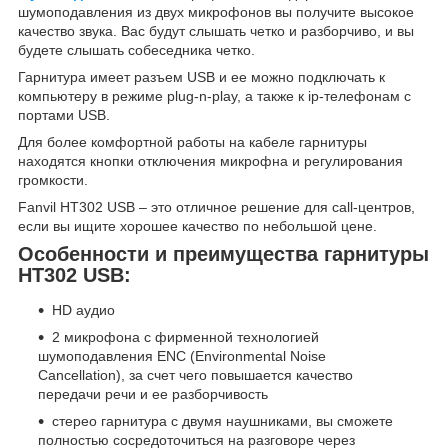
шумоподавления из двух микрофонов вы получите высокое
качество звука. Вас будут слышать четко и разборчиво, и вы
будете слышать собеседника четко.
Гарнитура имеет разъем USB и ее можно подключать к
компьютеру в режиме plug-n-play, а также к ip-телефонам с
портами USB.
Для более комфортной работы на кабеле гарнитуры
находятся кнопки отключения микрофна и регулирования
громкости.
Fanvil HT302 USB – это отличное решение для call-центров,
если вы ищите хорошее качество по небольшой цене.
Особенности и преимущества гарнитуры
HT302 USB:
HD аудио
2 микрофона с фирменной технологией
шумоподавления ENC (Environmental Noise
Cancellation), за счет чего повышается качество
передачи речи и ее разборчивость
стерео гарнитура с двумя наушниками, вы сможете
полностью сосредоточиться на разговоре через