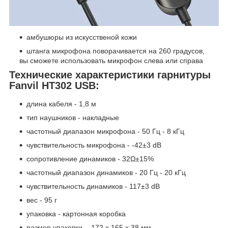
амбушюры из искусственой кожи
штанга микрофона поворачивается на 260 градусов,
вы сможете использовать микрофон слева или справа
Технические характеристики гарнитуры
Fanvil HT302 USB:
длина кабеля - 1,8 м
тип наушников - накладные
частотный диапазон микрофона - 50 Гц - 8 кГц
чувствительность микрофона - -42±3 dB
сопротивление динамиков - 32Ω±15%
частотный диапазон динамиков - 20 Гц - 20 кГц
чувствительность динамиков - 117±3 dB
вес - 95 г
упаковка - картонная коробка
размер упаковки - 172 х 165 х 38 мм