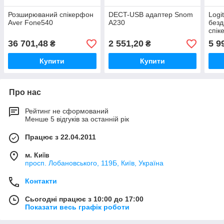
Розширюваний спікерфон
DECT-USB адаптер Snom
Logi
Aver Fone540
A230
безд
спік
36 701,48
2 551,20
5 9
₴
₴
Купити
Купити
Про нас
Рейтинг не сформований
Менше 5 відгуків за останній рік
Працює з 22.04.2011
м. Київ
просп. Лобановського, 119Б, Київ, Україна
Контакти
Сьогодні працює з 10:00 до 17:00
Показати весь графік роботи