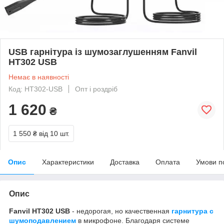
USB гарнітура із шумозаглушенням Fanvil
HT302 USB
Немає в наявності
Код: HT302-USB
Опт і роздріб
1 620
₴
1 550 ₴
від 10 шт.
Опис
Характеристики
Доставка
Оплата
Умови п
Опис
Fanvil HT302 USB
- недорогая, но качественная
гарнитура с
шумоподавлением
в микрофоне. Благодаря системе