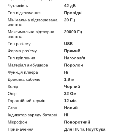
Чутливість
42 дБ
Тип підключення
Провідні
Мінімальна відтворювана
20 Гц
частота
Максимальна відтворна
20000 Гц
частота
Тип роз'єму
USB
Форма роз'єму
Прямий
Тип кріплення
Наголов'я
Матеріал амбушюра
Поролон
Функція плеєра
Ні
Довжина кабелю
1.8 м
Колір
Чорний
Опір
32 Ом
Гарантійний термін
12 міс
Стан
Новий
Індикатор заряду батареї
Ні
Мікрофон
Поворотний
Призначення
Для ПК та Ноутбука