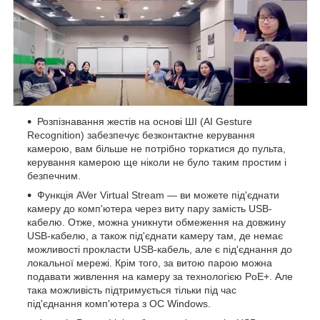
Розпізнавання жестів на основі ШІ (AI Gesture
Recognition) забезпечує безконтактне керування
камерою, вам більше не потрібно торкатися до пульта,
керування камерою ще ніколи не було таким простим і
безпечним.
Функція AVer Virtual Stream — ви можете під'єднати
камеру до комп'ютера через виту пару замість USB-
кабелю. Отже, можна уникнути обмеження на довжину
USB-кабелю, а також під'єднати камеру там, де немає
можливості прокласти USB-кабель, але є під'єднання до
локальної мережі. Крім того, за витою парою можна
подавати живлення на камеру за технологією PoE+. Але
така можливість підтримується тільки під час
під'єднання комп'ютера з ОС Windows.