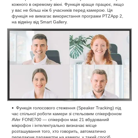
кожного в окремому вікні. Функція краще працює, якщо
у вас не більш ніж 6 учасників перед камерою. Ця
функція не вимагає використання програми PTZApp 2,
на відміну від Smart Gallery.
Функція голосового стеження (Speaker Tracking) під
час спільної роботи камери зі стельовим спікерфоном
AVer FONE700 — спікерфон має 21 вбудований
мікрофон і інтелектуально визначає місце
розташування того, хто говорить, автоматично
передаючи параметри на камеру, у такий спосіб