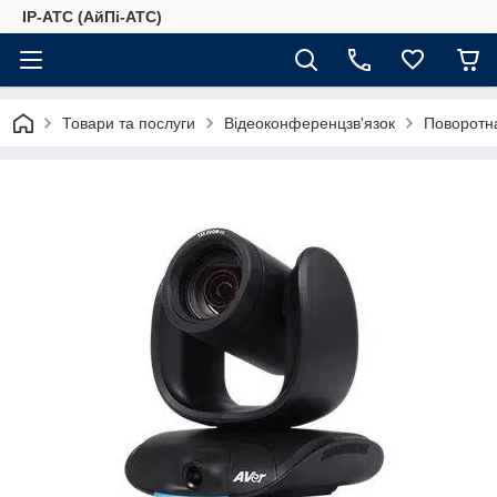
IP-АТС (АйПі-АТС)
Товари та послуги
Відеоконференцзв'язок
Поворотн