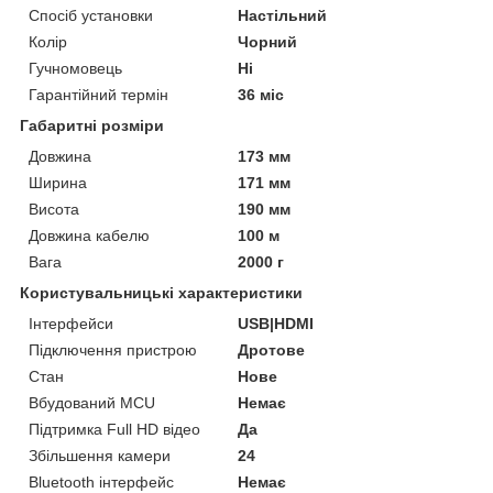
Спосіб установки
Настільний
Колір
Чорний
Гучномовець
Ні
Гарантійний термін
36 міс
Габаритні розміри
Довжина
173 мм
Ширина
171 мм
Висота
190 мм
Довжина кабелю
100 м
Вага
2000 г
Користувальницькі характеристики
Інтерфейси
USB|HDMI
Підключення пристрою
Дротове
Стан
Нове
Вбудований MCU
Немає
Підтримка Full HD відео
Да
Збільшення камери
24
Bluetooth інтерфейс
Немає