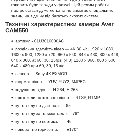
говорить буде завжди у фокусі. Цей режим роботи
настроюється дуже легко та не вимагає спеціальних
знань, на відміну від багатьох схожих систем.
Технічні характеристики камери Aver
CAM550
артикул - 61U3010000AC
роздільна здатність відео — 4K 30 к/с; 1920 x 1080,
1600 x 900, 1280 x 720, 960 x 540, 848 x 480, 800 x 448,
640 x 360, at 60, 30, 15fps; (4:3) 1280 x 960, 800 x 600,
640 x 480 при 60, 30, 15 к/с
сенсор — Sony 4K EXMOR
формат відео — YUV, YUY2, MJPEG
кодування відео — H.264, H.265
протоколи потокового відео — RTSP, RTMP
кут огляду по діагоналі — 85°
кут огляду за горизонталлю - 76°
кут огляду по вертикалі — 46°
поворот по горизонталі — ±170°