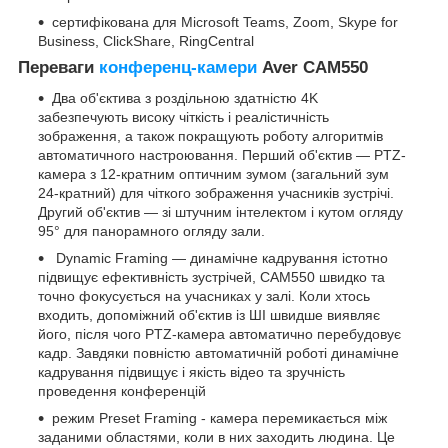
сертифікована для Microsoft Teams, Zoom, Skype for
Business, ClickShare, RingCentral
Переваги
конференц-камери
Aver CAM550
Два об'єктива з роздільною здатністю 4K
забезпечують високу чіткість і реалістичність
зображення, а також покращують роботу алгоритмів
автоматичного настроювання. Перший об'єктив — PTZ-
камера з 12-кратним оптичним зумом (загальний зум
24-кратний) для чіткого зображення учасників зустрічі.
Другий об'єктив — зі штучним інтелектом і кутом огляду
95° для панорамного огляду зали.
Dynamic Framing — динамічне кадрування істотно
підвищує ефективність зустрічей, CAM550 швидко та
точно фокусується на учасниках у залі. Коли хтось
входить, допоміжний об'єктив із ШІ швидше виявляє
його, після чого PTZ-камера автоматично перебудовує
кадр. Завдяки повністю автоматичній роботі динамічне
кадрування підвищує і якість відео та зручність
проведення конференцій
режим Preset Framing - камера перемикається між
заданими областями, коли в них заходить людина. Це