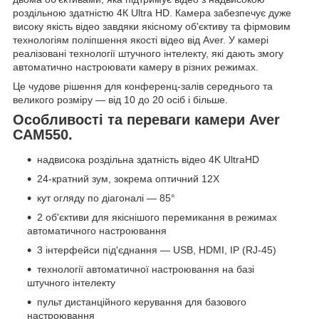
роздільною здатністю 4К Ultra HD. Камера забезпечує дуже
високу якість відео завдяки якісному об'єктиву та фірмовим
технологіям поліпшення якості відео від Aver. У камері
реалізовані технології штучного інтелекту, які дають змогу
автоматично настроювати камеру в різних режимах.
Це чудове рішення для конференц-залів середнього та
великого розміру — від 10 до 20 осіб і більше.
Особливості та переваги камери Aver
CAM550.
надвисока роздільна здатність відео 4K UltraHD
24-кратний зум, зокрема оптичний 12Х
кут огляду по діагоналі — 85°
2 об'єктиви для якіснішого перемикання в режимах
автоматичного настроювання
3 інтерфейси під'єднання — USB, HDMI, IP (RJ-45)
технології автоматичної настроювання на базі
штучного інтелекту
пульт дистанційного керування для базового
настроювання