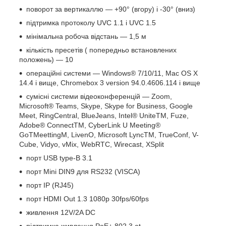
поворот за вертикаллю — +90° (вгору) і -30° (вниз)
підтримка протоколу UVC 1.1 і UVC 1.5
мінімальна робоча відстань — 1,5 м
кількість пресетів ( попередньо встановлених
положень) — 10
операційні системи — Windows® 7/10/11, Mac OS X
14.4 і вище, Chromebox 3 version 94.0.4606.114 і вище
сумісні системи відеоконференцій — Zoom,
Microsoft® Teams, Skype, Skype for Business, Google
Meet, RingCentral, BlueJeans, Intel® UniteTM, Fuze,
Adobe® ConnectTM, CyberLink U Meeting®
GoTMeettingM, LivenO, Microsoft LyncTM, TrueConf, V-
Cube, Vidyo, vMix, WebRTC, Wirecast, XSplit
порт USB type-B 3.1
порт Mini DIN9 для RS232 (VISCA)
порт IP (RJ45)
порт HDMI Out 1.3 1080p 30fps/60fps
живлення 12V/2A DC
підтримка живлення PoE+ 802.3 at