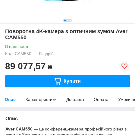
Поворотна 4K-камера з оптичним зумом Aver
CAM550
В наявності
Код: CAM550
Роздріб
89 077,57
₴
Купити
Опис
Характеристики
Доставка
Оплата
Умови п
Опис
Aver CAM550
— це конференц-камера професійного рівня з
двома об'єктивами, яка підтримує відео з надвисокою