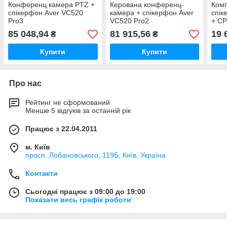
Конференц камера PTZ +
Керована конференц-
Комп
спікерфон Aver VC520
камера + спікерфон Aver
спік
Pro3
VC520 Pro2
+ C
85 048,94
81 915,56
19 
₴
₴
Купити
Купити
Про нас
Рейтинг не сформований
Менше 5 відгуків за останній рік
Працює з 22.04.2011
м. Київ
просп. Лобановського, 119Б, Київ, Україна
Контакти
Сьогодні працює з 09:00 до 19:00
Показати весь графік роботи