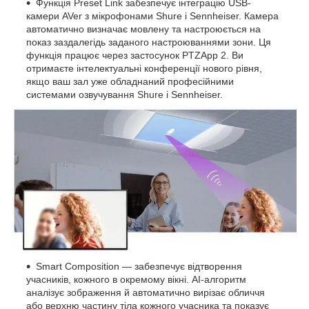
Функція Preset Link забезпечує інтеграцію USB-
камери AVer з мікрофонами Shure і Sennheiser. Камера
автоматично визначає мовлену та настроюється на
показ заздалегідь заданого настроюваннями зони. Ця
функція працює через застосунок PTZApp 2. Ви
отримаєте інтелектуальні конференції нового рівня,
якщо ваш зал уже обладнаний професійними
системами озвучування Shure і Sennheiser.
Smart Composition — забезпечує відтворення
учасників, кожного в окремому вікні. AI-алгоритм
аналізує зображення й автоматично вирізає обличчя
або верхню частину тіла кожного учасника та показує