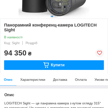
Панорамний конференц-камера LOGITECH
Sight
В наявності
Код: Sight
Роздріб
94 350
₴
Купити
Опис
Характеристики
Доставка
Оплата
Умови п
Опис
LOGITECH Sight — це панрамна камера з кутом огляду 315°
по горизонталі. Ця камера є допоміжною для основної камери