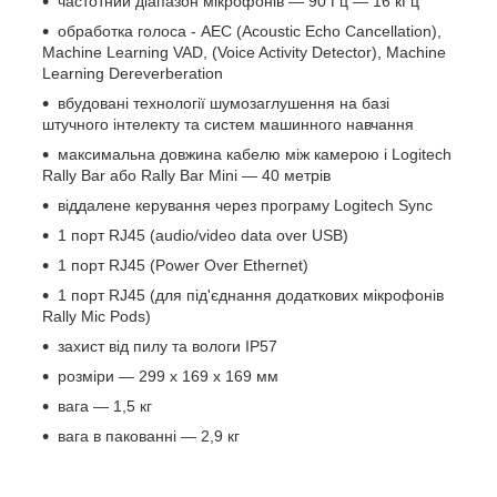
частотний діапазон мікрофонів — 90 Гц — 16 кГц
обработка голоса - AEC (Acoustic Echo Cancellation),
Machine Learning VAD, (Voice Activity Detector), Machine
Learning Dereverberation
вбудовані технології шумозаглушення на базі
штучного інтелекту та систем машинного навчання
максимальна довжина кабелю між камерою і Logitech
Rally Bar або Rally Bar Mini — 40 метрів
віддалене керування через програму Logitech Sync
1 порт RJ45 (audio/video data over USB)
1 порт RJ45 (Power Over Ethernet)
1 порт RJ45 (для під'єднання додаткових мікрофонів
Rally Mic Pods)
захист від пилу та вологи IP57
розміри — 299 х 169 х 169 мм
вага — 1,5 кг
вага в пакованні — 2,9 кг