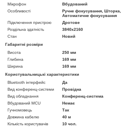
Мікрофон
Вбудований
Особливості
Ручне фокусування, Шторка,
Автоматичне фокусування
Підключення пристрою
Дротове
Роздільна здатність
3840x2160
Стан
Новий
Габаритні розміри
Висота
250 мм
Глибина
169 мм
Ширина
169 мм
Користувальницькі характеристики
Bluetooth інтерфейс
Да
Вид конференц-системи
Провідна
Вид обладнання
Конференц-система
Вбудований MCU
Немає
Гучномовець
Так
Довжина кабелю
40 м
Кількість користувачів
10 чол.