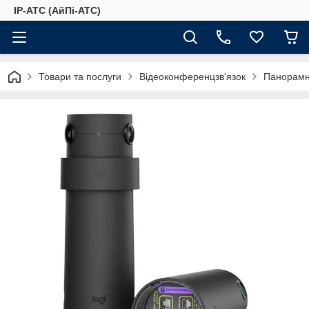
IP-АТС (АйПі-АТС)
Товари та послуги
Відеоконференцзв'язок
Панорамн