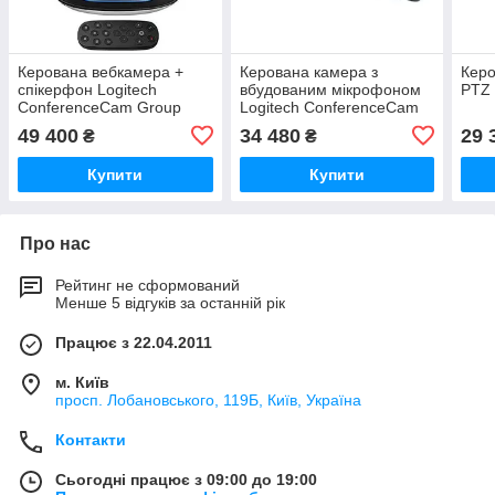
Керована вебкамера +
Керована камера з
Керо
спікерфон Logitech
вбудованим мікрофоном
PTZ 
ConferenceCam Group
Logitech ConferenceCam
MeetUp
49 400
34 480
29 
₴
₴
Купити
Купити
Про нас
Рейтинг не сформований
Менше 5 відгуків за останній рік
Працює з 22.04.2011
м. Київ
просп. Лобановського, 119Б, Київ, Україна
Контакти
Сьогодні працює з 09:00 до 19:00