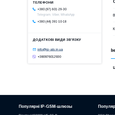
+380 (97) 601-29-30
Telegram, Viber, WhatsApp
В
+380 (44) 391-10-18
К
info@ip-ats.in.ua
І
+380976012930
Ц
Популярні IP-GSM-шлюзы
Популяр