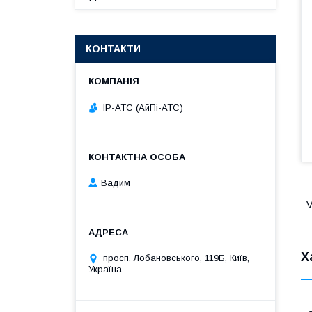
КОНТАКТИ
IP-АТС (АйПі-АТС)
Вадим
V
Х
просп. Лобановського, 119Б, Київ,
Україна