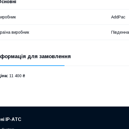
Основні
иробник
AddPac
раїна виробник
Південна
нформація для замовлення
іна:
11 400 ₴
ні IP-АТС