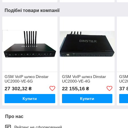
Подібні товари компанії
GSM VoIP шлюз Dinstar
GSM VoIP шлюз Dinstar
GSM 
UC2000-VE-6G
UC2000-VE-4G
UC2
27 302,32
22 155,16
37 
₴
₴
Купити
Купити
Про нас
Рейтинг не сформований