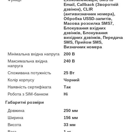
Email, Callback (Зворотній
дзвінок), CLIR
(антивизначник номера),
Обробка USSD-запитів,
Масова розсилка SMS7,
Блокування вхідних
дзвінків, Блокування
вихідних дзвінків, Передача
SMS, Прийом SMS,
Визначник номера
Мінімальна вхідна напруга
200 В
Максимальна вхідна
240 В
напруга
Споживана потужність
25 Вт
Колір корпусу
Чорний
Наявність сертифіката
Так
Робота з SIM-банком
Ні
Габаритні розміри
Довжина
250 мм
Ширина
156 мм
Висота
33 мм
Вага
1 кг