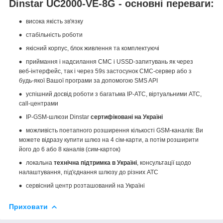
Dinstar UC2000-VE-8G - основні переваги:
висока якість зв'язку
стабільність роботи
якісний корпус, блок живлення та комплектуючі
приймання і надсилання СМС і USSD-запитувань як через
веб-інтерфейс, так і через 59s застосунок СМС-сервер або з
будь-якої Вашої програми за допомогою SMS API
успішний досвід роботи з багатьма IP-АТС, віртуальними АТС,
call-центрами
IP-GSM-шлюзи Dinstar
сертифіковані на Україні
можливість поетапного розширення кількості GSM-каналів: Ви
можете відразу купити шлюз на 4 сім-карти, а потім розширити
його до 6 або 8 каналів (сим-карток)
локальна
технічна підтримка в Україні
, консультації щодо
налаштування, під'єднання шлюзу до різних АТС
сервісний центр розташований на Україні
Приховати