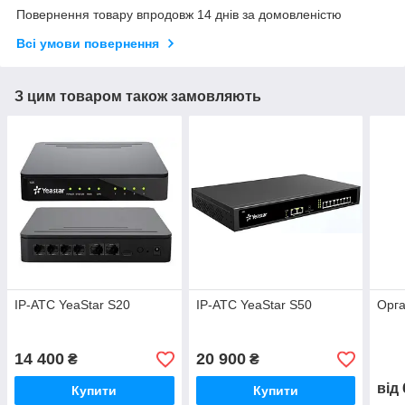
Повернення товару впродовж 14 днів за домовленістю
Всі умови повернення
З цим товаром також замовляють
IP-АТС YeaStar S20
IP-АТС YeaStar S50
Орга
14 400
20 900
₴
₴
від
Купити
Купити