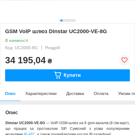
GSM VoIP шлюз Dinstar UC2000-VE-8G
В наявності
Код: UC2000-8G
Роздріб
34 195,04
₴
Купити
Опис
Характеристики
Доставка
Оплата
Умови п
Опис
Dinstar UC2000-VE-8G
― VoIP-GSM-шлюз на 8 gsm-каналів (8 сім-карт),
що працює за протоколом SIP. Сумісний з усіма популярними
моделями
IP-АТС
, а також провайдерами послуг IP-телефонії.