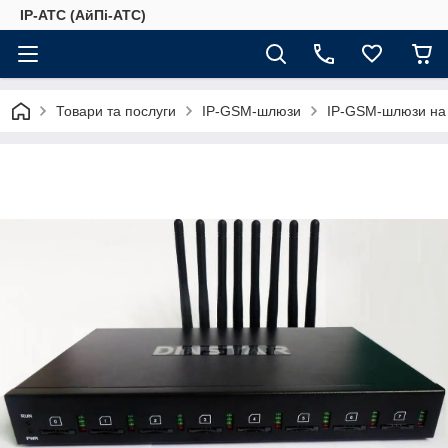
IP-АТС (АйПі-АТС)
Товари та послуги
IP-GSM-шлюзи
IP-GSM-шлюзи на 