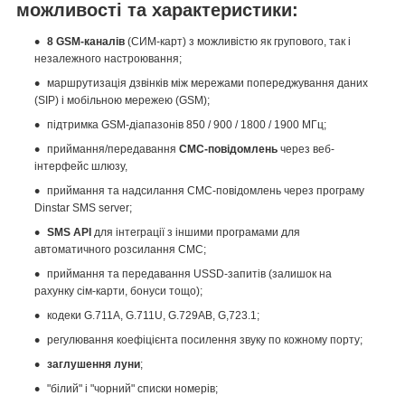
можливості та характеристики:
8 GSM-каналів
(СИМ-карт) з можливістю як групового, так і
незалежного настроювання;
маршрутизація дзвінків між мережами попереджування даних
(SIP) і мобільною мережею (GSM);
підтримка GSM-діапазонів 850 / 900 / 1800 / 1900 МГц;
приймання/передавання
СМС-повідомлень
через веб-
інтерфейс шлюзу,
приймання та надсилання СМС-повідомлень через програму
Dinstar SMS server;
SMS API
для інтеграції з іншими програмами для
автоматичного розсилання СМС;
приймання та передавання USSD-запитів (залишок на
рахунку сім-карти, бонуси тощо);
кодеки G.711A, G.711U, G.729AB, G,723.1;
регулювання коефіцієнта посилення звуку по кожному порту;
заглушення луни
;
"білий" і "чорний" списки номерів;