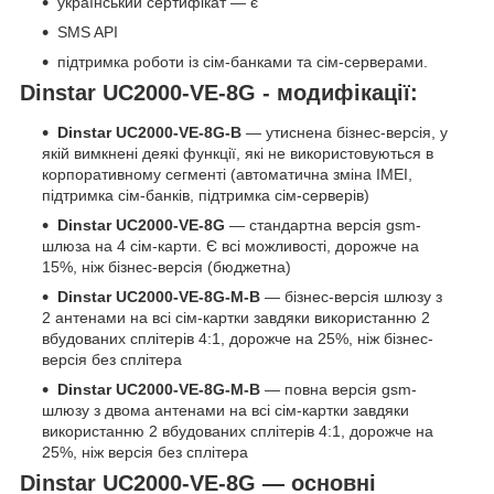
український сертифікат — є
SMS API
підтримка роботи із сім-банками та сім-серверами.
Dinstar UC2000-VE-8G - модифікації:
Dinstar UC2000-VE-8G-B
― утиснена бізнес-версія, у
якій вимкнені деякі функції, які не використовуються в
корпоративному сегменті (автоматична зміна IMEI,
підтримка сім-банків, підтримка сім-серверів)
Dinstar UC2000-VE-8G
— стандартна версія gsm-
шлюза на 4 сім-карти. Є всі можливості, дорожче на
15%, ніж бізнес-версія (бюджетна)
Dinstar UC2000-VE-8G-M-B
— бізнес-версія шлюзу з
2 антенами на всі сім-картки завдяки використанню 2
вбудованих сплітерів 4:1, дорожче на 25%, ніж бізнес-
версія без сплітера
Dinstar UC2000-VE-8G-M-B
― повна версія gsm-
шлюзу з двома антенами на всі сім-картки завдяки
використанню 2 вбудованих сплітерів 4:1, дорожче на
25%, ніж версія без сплітера
Dinstar UC2000-VE-8G — основні