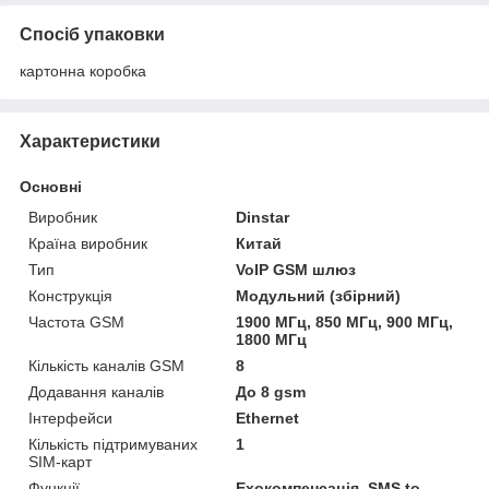
Спосіб упаковки
картонна коробка
Характеристики
Основні
Виробник
Dinstar
Країна виробник
Китай
Тип
VoIP GSM шлюз
Конструкція
Модульний (збірний)
Частота GSM
1900 МГц, 850 МГц, 900 МГц,
1800 МГц
Кількість каналів GSM
8
Додавання каналів
До 8 gsm
Інтерфейси
Ethernet
Кількість підтримуваних
1
SIM-карт
Функції
Ехокомпенсація, SMS to