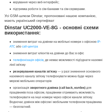
керування через веб-інтерфейс;
підтримка роботи із сім-банками та сім-серверами.
Усі GSM-шлюзи Dinstar, пропоновані нашою компанією,
мають український сертифікат
Dinstar UC2000-VE-8G - основні схеми
використання:
зниження витрат на дзвінки на мобільні номери з офісною
IP-
АТС
або
call-центра
зниження витрат клієнтів на дзвінки до Вас в офіс
телефонізація офісів
, де немає можливості під'єднати наземні
лінії зв'язку
резервування каналів зв'язку
— у разі зникнення основного
наземного каналу зв'язку телефонувати можна буде через
мережі мобільних операторів
організація
зворотного дзвінка (call back, колбек)
для
працівників поза офісом, працівники отримають можливість
телефонувати на інші номери через офісні канали зв'язку.
Водночас дзвінок між офісом і мобільним телефоном працівника
— безплатний.