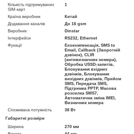
Кількість підтримуваних
1
SIM-карт
Країна виробник
Китай
Додавання каналів
До 16 gsm
Виробник
Dinstar
Інтерфейси
RS232, Ethernet
Функції
Ехокомпенсація, SMS to
Email, Callback (Зворотній
дзвінок), CLIR
(антивизначник номера),
Обробка USSD-запитів,
Блокування вхідних
дзвінків, Блокування
вихідних дзвінків, Прийом
SMS, Передача SMS,
Підтримка PPTP, Масова
розсилка SMS7,
Автоматична зміна IMEI,
Визначник номера
Споживана потужність
38 Вт
Габаритні розміри
Ширина
270 мм
Висота
44 мм