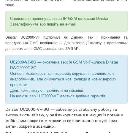
тощо.
Спеціальне пропонування за IP-GSM-шлюзами Dinstar!
Зателефонуйте або пишіть на e-mail
Dinstar UC2000-VF підтримує як дзвінки, так і приймання та
передавання СМС повідомлень. Для інтеграції шлюзу з програмами
для розсилання СМС є спеціальне SMS API.
UC2000-VF-8G
— оновлена версія GSM VoIP-шлюза Dinstar
DWG2000F-8G.
Основні можливості та інтерфейс керування залишилися
аналогічними, але очікуються нові функції в нових версіях
прошивки.
Деякі комплектуючі замінили на якісніші.
На шлюзи серії UC2000-VF дається довічна гарантія.
Dinstar UC2000-VF-8G — забезпечує стабільну роботу та
високу якість зв'язку, у разі використання в місцях із поганим
мобільним покриттям можливе використання потужніших
антен, зокрема зовнішніх.