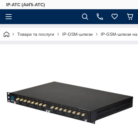
IP-АТС (АйПі-АТС)
Товари та послуги
IP-GSM-шлюзи
IP-GSM-шлюзи на 