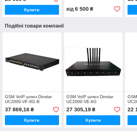
6 500
від
₴
Купити
Подібні товари компанії
GSM VoIP шлюз Dinstar
GSM VoIP шлюз Dinstar
GSM 
UC2000-VF-8G-B
UC2000-VE-6G
UC2
37 869,16
27 305,19
22 
₴
₴
Купити
Купити