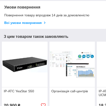
Умови повернення
Повернення товару впродовж 14 днів за домовленістю
Всі умови повернення
З цим товаром також замовляють
IP-АТС YeaStar S50
Організація call-центрів
IP-А
UCM
20 900
18 
₴