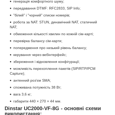
генерація комфортного шуму;
передавання DTMF: RFC2833, SIP Info;
"білий" і "чорний" списки номерів;
робота за NAT: STUN, динамічний NAT, статичний
NAT;
обмеження кількості хвилин по кожній сім-карті;
перевірка балансу сім-карти;
попередження про низький рівень балансу;
керування через вебінтерфейс;
збереження і відновлення конфігурації;
можливість перехоплення пакетів (SIP/RTP/PCM
Capture);
антенний роз'єм SMA;
споживана потужність 38 Вт;
вага 3,6 кг;
габарити 440 × 270 × 44 мм.
Dinstar UC2000-VF-8G - основні схеми
використання: