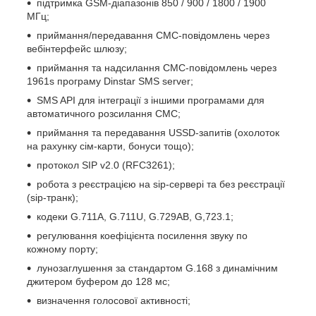
підтримка GSM-діапазонів 850 / 900 / 1800 / 1900
МГц;
приймання/передавання СМС-повідомлень через
вебінтерфейс шлюзу;
приймання та надсилання СМС-повідомлень через
1961s програму Dinstar SMS server;
SMS API для інтеграції з іншими програмами для
автоматичного розсилання СМС;
приймання та передавання USSD-запитів (охолоток
на рахунку сім-карти, бонуси тощо);
протокол SIP v2.0 (RFC3261);
робота з реєстрацією на sip-сервері та без реєстрації
(sip-транк);
кодеки G.711A, G.711U, G.729AB, G,723.1;
регулювання коефіцієнта посилення звуку по
кожному порту;
лунозаглушення за стандартом G.168 з динамічним
джитером буфером до 128 мс;
визначення голосової активності;