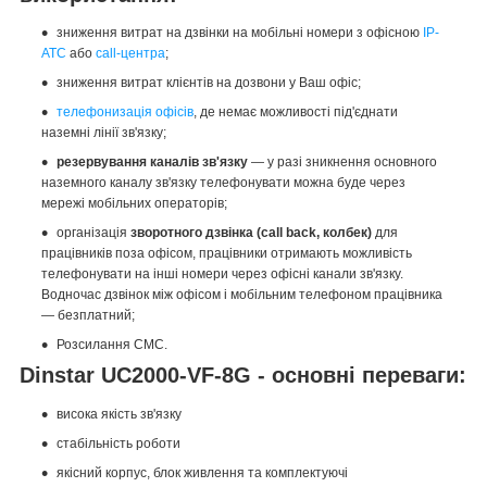
зниження витрат на дзвінки на мобільні номери з офісною
IP-
АТС
або
call-центра
;
зниження витрат клієнтів на дозвони у Ваш офіс;
телефонизація офісів
, де немає можливості під'єднати
наземні лінії зв'язку;
резервування каналів зв'язку
― у разі зникнення основного
наземного каналу зв'язку телефонувати можна буде через
мережі мобільних операторів;
організація
зворотного дзвінка (call back, колбек)
для
працівників поза офісом, працівники отримають можливість
телефонувати на інші номери через офісні канали зв'язку.
Водночас дзвінок між офісом і мобільним телефоном працівника
— безплатний;
Розсилання СМС.
Dinstar UC2000-VF-8G - основні переваги:
висока якість зв'язку
стабільність роботи
якісний корпус, блок живлення та комплектуючі