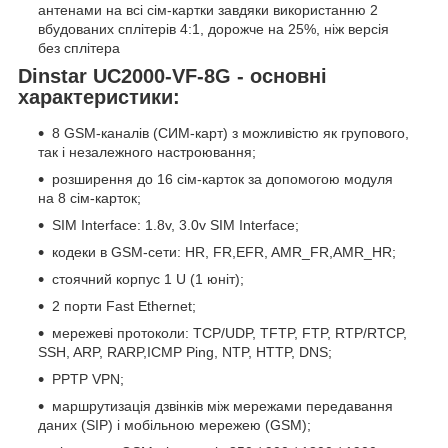
антенами на всі сім-картки завдяки використанню 2
вбудованих сплітерів 4:1, дорожче на 25%, ніж версія
без сплітера
Dinstar UC2000-VF-8G - основні
характеристики:
8 GSM-каналів (СИМ-карт) з можливістю як групового,
так і незалежного настроювання;
розширення до 16 сім-карток за допомогою модуля
на 8 сім-карток;
SIM Interface: 1.8v, 3.0v SIM Interface;
кодеки в GSM-сети: HR, FR,EFR, AMR_FR,AMR_HR;
стоячний корпус 1 U (1 юніт);
2 порти Fast Ethernet;
мережеві протоколи: TCP/UDP, TFTP, FTP, RTP/RTCP,
SSH, ARP, RARP,ICMP Ping, NTP, HTTP, DNS;
PPTP VPN;
маршрутизація дзвінків між мережами передавання
даних (SIP) і мобільною мережею (GSM);