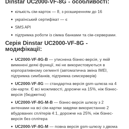
Dinstar UC2000-VF-8G - особливості:
кількість сім-карток — 8, з розширенням до 16
український сертифікат — є
SMS API
підтримка роботи із сімма банками та сім-серверами.
Серія Dinstar UC2000-VF-8G -
модифікації:
UC2000-VF-8G-B
― утиснена бізнес-версія, у якій
вимкнені деякі функції, які не використовуються в
корпоративному сегменті (автоматична зміна IMEI,
підтримка симбанків, підтримка симсерверів)
UC2000-VF-8G
— стандартна версія gsm-шлюза на 4
сім-карти. Є всі можливості, дорожчи на 15%, ніж бізнес-
версія (бюджетна)
UC2000-VF-8G-M-B
— бізнес-версія шлюзу з 2
антенами на всі сім-картки завдяки використанню 2
вбудованих сплітерів 4:1, дорожче на 25%, ніж бізнес-
версія без сплітера
UC2000-VF-8G-M
― повна версія gsm-шлюзу з двома