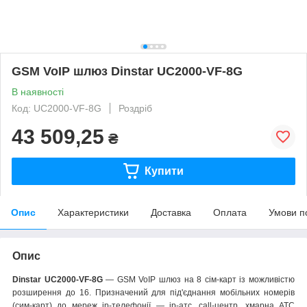
GSM VoIP шлюз Dinstar UC2000-VF-8G
В наявності
Код: UC2000-VF-8G
Роздріб
43 509,25
₴
Купити
Опис
Характеристики
Доставка
Оплата
Умови п
Опис
Dinstar UC2000-VF-8G
― GSM VoIP шлюз на 8 сім-карт із можливістю
розширення до 16. Призначений для під'єднання мобільних номерів
(сим-карт) до мереж ip-телефонії — ip-атс, call-центр, хмарна АТС