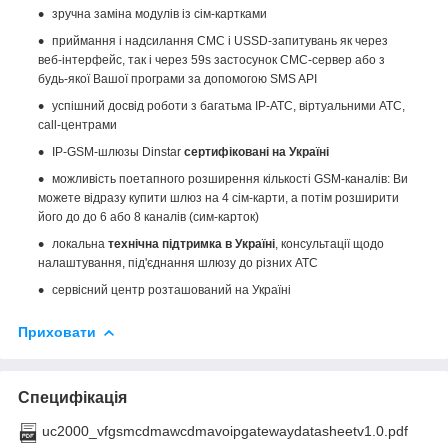
зручна заміна модулів із сім-картками
приймання і надсилання СМС і USSD-запитувань як через
веб-інтерфейс, так і через 59s застосунок СМС-сервер або з
будь-якої Вашої програми за допомогою SMS API
успішний досвід роботи з багатьма IP-АТС, віртуальними АТС,
call-центрами
IP-GSM-шлюзы Dinstar
сертифіковані на Україні
можливість поетапного розширення кількості GSM-каналів: Ви
можете відразу купити шлюз на 4 сім-карти, а потім розширити
його до до 6 або 8 каналів (сим-карток)
локальна
технічна підтримка в Україні
, консультації щодо
налаштування, під'єднання шлюзу до різних АТС
сервісний центр розташований на Україні
Приховати
Специфікація
uc2000_vfgsmcdmawcdmavoipgatewaydatasheetv1.0.pdf