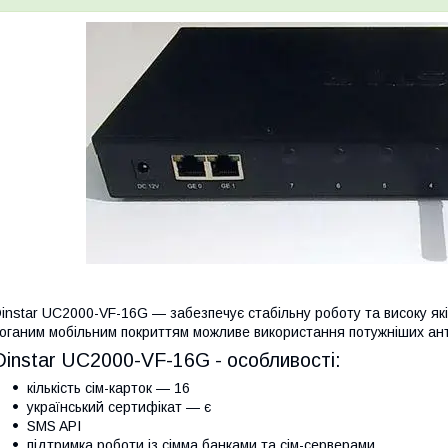
instar UC2000-VF-16G — забезпечує стабільну роботу та високу якіст
оганим мобільним покриттям можливе використання потужніших ант
Dinstar UC2000-VF-16G - особливості:
кількість сім-карток — 16
український сертифікат — є
SMS API
підтримка роботи із сімма банками та сім-серверами.