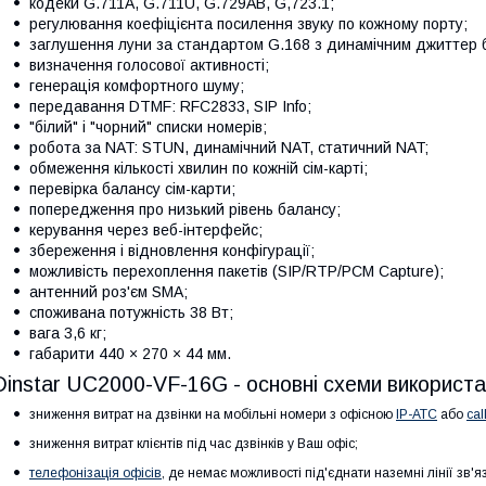
кодеки G.711A, G.711U, G.729AB, G,723.1;
регулювання коефіцієнта посилення звуку по кожному порту;
заглушення луни за стандартом G.168 з динамічним джиттер 
визначення голосової активності;
генерація комфортного шуму;
передавання DTMF: RFC2833, SIP Info;
"білий" і "чорний" списки номерів;
робота за NAT: STUN, динамічний NAT, статичний NAT;
обмеження кількості хвилин по кожній сім-карті;
перевірка балансу сім-карти;
попередження про низький рівень балансу;
керування через веб-інтерфейс;
збереження і відновлення конфігурації;
можливість перехоплення пакетів (SIP/RTP/PCM Capture);
антенний роз'єм SMA;
споживана потужність 38 Вт;
вага 3,6 кг;
габарити 440 × 270 × 44 мм.
Dinstar UC2000-VF-16G - основні схеми використа
зниження витрат на дзвінки на мобільні номери з офісною
IP-АТС
або
cal
зниження витрат клієнтів під час дзвінків у Ваш офіс;
телефонізація офісів
, де немає можливості під'єднати наземні лінії зв'яз