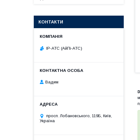
КОНТАКТИ
IP-АТС (АйПі-АТС)
Вадим
D
м
п
просп. Лобановського, 119Б, Київ,
Україна