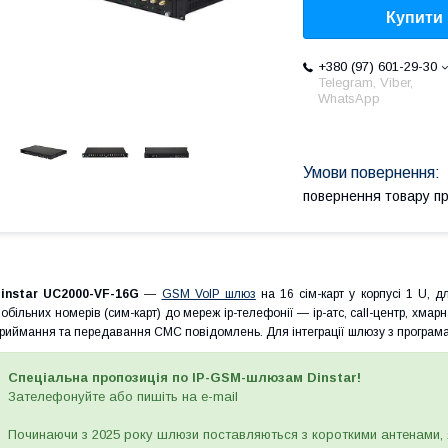
Купити
+380 (97) 601-29-30
Telegram, Viber,
WhatsApp
повернення товару п
instar UC2000-VF-16G
―
GSM VoIP шлюз
на 16 сім-карт у корпусі 1 U, 
обільних номерів (сим-карт) до мереж ip-телефонії — ip-атс, call-центр, хмарн
риймання та передавання СМС повідомлень. Для інтеграції шлюзу з програм
Спеціальна пропозиція по IP-GSM-шлюзам Dinstar!
Зателефонуйте або пишіть на e-mail
Починаючи з 2025 року шлюзи поставляються з короткими антенами, 