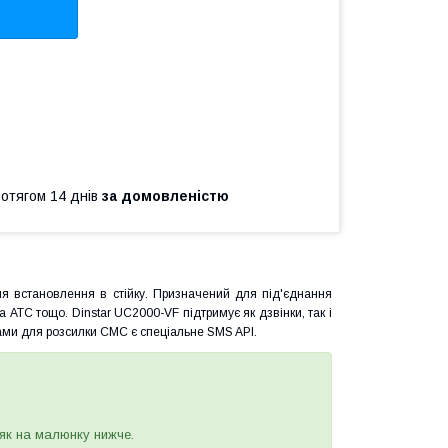
ротягом 14 днів
за домовленістю
для встановлення в стійку. Призначений для під'єднання
а АТС тощо. Dinstar UC2000-VF підтримує як дзвінки, так і
ами для розсилки СМС є спеціальне SMS API.
як на малюнку нижче.