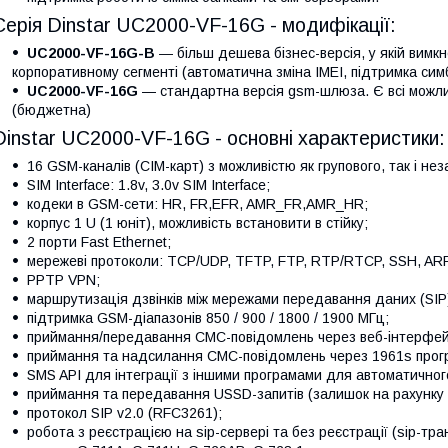
Серія Dinstar UC2000-VF-16G - модифікації:
UC2000-VF-16G-B
― більш дешева бізнес-версія, у якій вимкне
корпоративному сегменті (автоматична зміна IMEI, підтримка симб
UC2000-VF-16G
— стандартна версія gsm-шлюза. Є всі можлив
(бюджетна)
Dinstar UC2000-VF-16G - основні характеристики:
16 GSM-каналів (СІМ-карт) з можливістю як групового, так і н
SIM Interface: 1.8v, 3.0v SIM Interface;
кодеки в GSM-сети: HR, FR,EFR, AMR_FR,AMR_HR;
корпус 1 U (1 юніт), можливість встановити в стійку;
2 порти Fast Ethernet;
мережеві протоколи: TCP/UDP, TFTP, FTP, RTP/RTCP, SSH, ARP
PPTP VPN;
маршрутизація дзвінків між мережами передавання даних (SIP
підтримка GSM-діапазонів 850 / 900 / 1800 / 1900 МГц;
приймання/передавання СМС-повідомлень через веб-інтерфе
приймання та надсилання СМС-повідомлень через 1961s прогр
SMS API для інтеграції з іншими програмами для автоматично
приймання та передавання USSD-запитів (залишок на рахунку с
протокол SIP v2.0 (RFC3261);
робота з реєстрацією на sip-сервері та без реєстрації (sip-тран