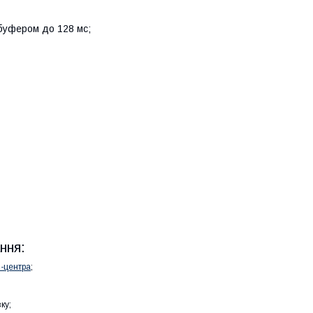
буфером до 128 мс;
ння:
l-центра
;
ку;