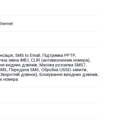
thernet
нсація, SMS to Email, Підтримка PPTP,
чна зміна IMEI, CLIR (антивизначник номера),
ня вхідних дзвінків, Масова розсилка SMS7,
MS, Передача SMS, Обробка USSD-запитів,
(Зворотній дзвінок), Блокування вихідних дзвінків,
к номера