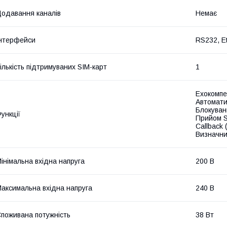
одавання каналів
Немає
нтерфейси
RS232, E
ількість підтримуваних SIM-карт
1
Ехокомпе
Автомати
Блокуван
ункції
Прийом S
Callback 
Визначни
інімальна вхідна напруга
200 В
аксимальна вхідна напруга
240 В
поживана потужність
38 Вт