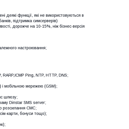
ні деякі функції, які не використовуються в
анків, підтримка симсерверів)
ості, дорожче на 10-15%, ніж бізнес-версія
езалежного настроювання;
, RARP,ICMP Ping, NTP, HTTP, DNS;
) і мобільною мережею (GSM);
йс шлюзу;
аму Dinstar SMS server;
го розсилання СМС;
ім-карти, бонуси тощо);
к);