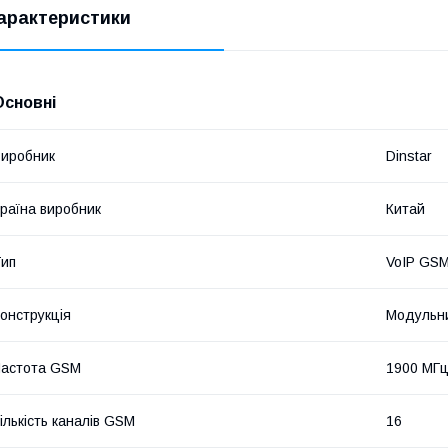
арактеристики
Основні
иробник
Dinstar
раїна виробник
Китай
ип
VoIP GS
онструкція
Модульни
Частота GSM
1900 МГц
ількість каналів GSM
16