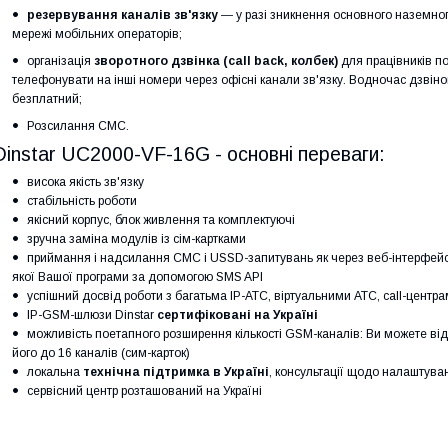
резервування каналів зв'язку
― у разі зникнення основного наземно
мережі мобільних операторів;
організація
зворотного дзвінка (call back, колбек)
для працівників п
телефонувати на інші номери через офісні канали зв'язку. Водночас дзвін
безплатний;
Розсилання СМС.
Dinstar UC2000-VF-16G - основні переваги:
висока якість зв'язку
стабільність роботи
якісний корпус, блок живлення та комплектуючі
зручна заміна модулів із сім-картками
приймання і надсилання СМС і USSD-запитувань як через веб-інтерфейс, 
якої Вашої програми за допомогою SMS API
успішний досвід роботи з багатьма IP-АТС, віртуальними АТС, call-центр
IP-GSM-шлюзи Dinstar
сертифіковані на Україні
можливість поетапного розширення кількості GSM-каналів: Ви можете відр
його до 16 каналів (сим-карток)
локальна
технічна підтримка в Україні
, консультації щодо налаштува
сервісний центр розташований на Україні