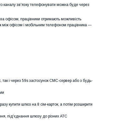
го каналу зв'язку телефонувати можна буде через
оза офісом, працівники отримають можливість
ок між офісом і мобільним телефоном працівника —
так і через 59s застосунок СМС-сервер або з будь-
ами
азу купити шлюз на 8 сім-карток, а потім розширити
ння, під'єднання шлюзу до різних АТС