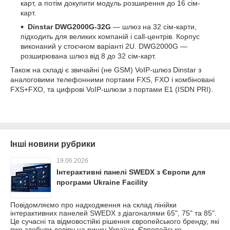
карт, а потім докупити модуль розширення до 16 сім-
карт.
Dinstar DWG2000G-32G
― шлюз на 32 сім-карти,
підходить для великих компаній і call-центрів. Корпус
виконаний у стоєчном варіанті 2U. DWG2000G ―
розширювана шлюз від 8 до 32 сім-карт.
Також на складі є звичайні (не GSM) VoIP-шлюз Dinstar з
аналоговими телефонними портами FXS, FXO і комбіновані
FXS+FXO, та цифрові VoIP-шлюзи з портами Е1 (ISDN PRI).
Інші новини рубрики
19.06.2026
Інтерактивні панелі SWEDX з Європи для
програми Ukraine Facility
Повідомляємо про надходження на склад лінійки
інтерактивних панелей SWEDX з діагоналями 65", 75" та 85".
Це сучасні та відмовостійкі рішення європейського бренду, які
вже здобули довіру на ринку України. Європейське