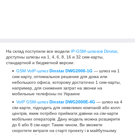
На склад поступили все модели
IP-GSM-шлюзов Dinstar
,
доступны шлюзы на 1, 4, 6, 8, 16 и 32 сим-карты,
стандартной и бюджетной версии:
GSM VoIP-шлюз
Dinstar DWG2000-1G
― шлюз на 1
сим-карту, оптимальное решение для дома или
небольшого офиса, которому достаточно 1 сим-карты,
например, для снижения затрат на звонки на
мобильные телефоны по Украине
VoIP GSM-шлюз
Dinstar DWG2000E-4G
― шлюз на 4
сім-карти, підходить для невеликих компаній або колл-
центрів, яким потрібно приймати дзвінки на сім-карти
мобільних операторів. Дану модель можна розширити
до 6 або 8 сім-карт. Таким чином, Ви зможете
скоротити витрати на старті проекту і в майбутньому