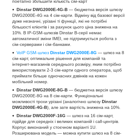
поетапно збільшити кількість сім-карт
Dinstar DWG2000E-4G-B
― бюджетна версія шлюзу
DWG2000E-4G на 4 сім-карти. Відміну від базової версії
дуже незначні, урізані ті функції, які не потрібні
більшості клієнтів і за рахунок цього ціна знижена на
10%. В IP-GSM-шлюзів Dinstar B-серії немає
автоматичної зміни IMEI, не підтримується робота з
сім-серверами і сім-банками.
VoIP GSM-шлюз
Dinstar DWG2000E-8G
― шлюз на 8
сім-карт, оптимальне рішення для компаній та
інтернет-магазинів середнього розміру, яким потрібно
використовувати 2-3 сім-карти одного оператора, щоб
приймати більше одночасних дзвінків на кожен
мобільний номер.
Dinstar DWG2000E-8G-B
― бюджетна версія шлюзу
DWG2000E-8G на 8 сім-карти. Функціональні
можливості трохи урізані (аналогічно шлюзу
Dinstar
DWG2000E-4G-B
), але зате вартість знижена на 10%.
Dinstar DWG2000F-16G
― шлюз на 16 сім-карт,
підійде для середніх і великих компаній і call-центрів.
Корпус виконаний у стоєчном варіанті 1U.
Розширювана модель ― можна купити шлюз на 8 сім-