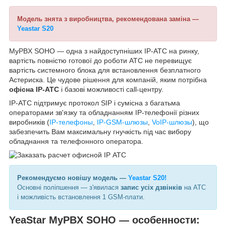
Модель знята з виробництва, рекомендована заміна —
Yeastar S20
MyPBX SOHO — одна з найдоступніших IP-АТС на ринку,
вартість повністю готової до роботи АТС не перевищує
вартість системного блока для встановлення безплатного
Астериска. Це чудове рішення для компаній, яким потрібна
офісна IP-АТС
і базові можливості call-центру.
IP-АТС підтримує протокол SIP і сумісна з багатьма
операторами зв'язку та обладнанням IP-телефонії різних
виробників (
IP-телефоны
,
IP-GSM-шлюзы
,
VoIP-шлюзы
), що
забезпечить Вам максимальну гнучкість під час вибору
обладнання та телефонного оператора.
Рекомендуємо новішу модель —
Yeastar S20!
Основні поліпшення — з'явилася
запис усіх дзвінків
на АТС
і можливість встановлення 1 GSM-плати.
YeaStar MyPBX SOHO ― особенности: