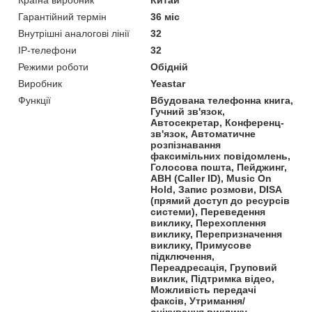
Гарантійний термін
36 міс
Внутрішні аналогові лінії
32
IP-телефони
32
Режими роботи
Обідній
Виробник
Yeastar
Функції
Вбудована телефонна книга,
Гучний зв'язок,
Автосекретар, Конференц-
зв'язок, Автоматичне
розпізнавання
факсимільних повідомлень,
Голосова пошта, Пейджинг,
АВН (Caller ID), Music On
Hold, Запис розмови, DISA
(прямий доступ до ресурсів
системи), Переведення
виклику, Перехоплення
виклику, Перепризначення
виклику, Примусове
підключення,
Переадресація, Груповий
виклик, Підтримка відео,
Можливість передачі
факсів, Утримання/
очікування виклику