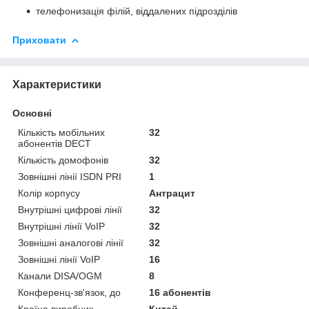
телефонизація філій, віддалених підрозділів
Приховати
Характеристики
Основні
Кількість мобільних
32
абонентів DECT
Кількість домофонів
32
Зовнішні лінії ISDN PRI
1
Колір корпусу
Антрацит
Внутрішні цифрові лінії
32
Внутрішні лінії VoIP
32
Зовнішні аналогові лінії
32
Зовнішні лінії VoIP
16
Канали DISA/OGM
8
Конференц-зв'язок, до
16 абонентів
Країна виробник
Китай