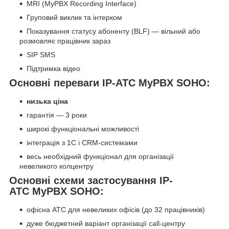
MRI (MyPBX Recording Interface)
Груповий виклик та інтерком
Показування статусу абоненту (BLF) — вільний або
розмовляє працівник зараз
SIP SMS
Підтримка відео
Основні переваги IP-АТС MyPBX SOHO:
низька ціна
гарантія — 3 роки
широкі функціональні можливості
інтеграція з 1С і CRM-системами
весь необхідний функціонал для організації
невеликого колцентру
Основні схеми застосування IP-
АТС MyPBX SOHO:
офісна АТС для невеликих офісів (до 32 працівників)
дуже бюджетний варіант організації call-центру