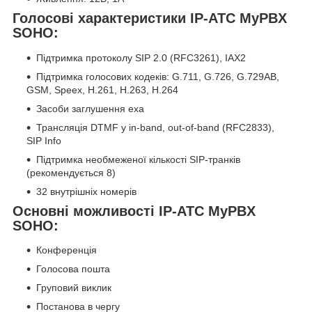
Голосові характеристики IP-АТС MyPBX
SOHO:
Підтримка протоколу SIP 2.0 (RFC3261), IAX2
Підтримка голосових кодеків: G.711, G.726, G.729AB,
GSM, Speex, H.261, H.263, H.264
Засоби заглушення еха
Трансляція DTMF у in-band, out-of-band (RFC2833),
SIP Info
Підтримка необмеженої кількості SIP-транків
(рекомендується 8)
32 внутрішніх номерів
Основні можливості IP-АТС MyPBX
SOHO:
Конференція
Голосова пошта
Груповий виклик
Постанова в чергу