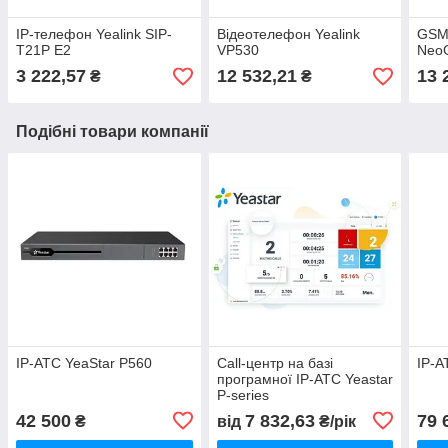
IP-телефон Yealink SIP-
Відеотелефон Yealink
GSM 
T21P E2
VP530
Neo
3 222,57
12 532,21
13 
₴
₴
Подібні товари компанії
IP-АТС YeaStar P560
Call-центр на базі
IP-А
програмної IP-АТС Yeastar
P-series
42 500
7 832,63
79 
₴
від
₴/рік