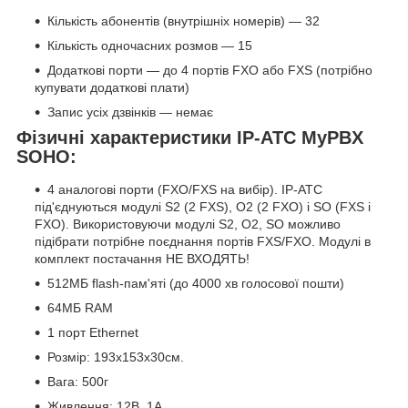
Кількість абонентів (внутрішніх номерів) — 32
Кількість одночасних розмов — 15
Додаткові порти — до 4 портів FXO або FXS (потрібно
купувати додаткові плати)
Запис усіх дзвінків — немає
Фізичні характеристики IP-АТС MyPBX
SOHO:
4 аналогові порти (FXO/FXS на вибір). IP-АТС
під'єднуються модулі S2 (2 FXS), O2 (2 FXO) і SO (FXS і
FXO). Використовуючи модулі S2, O2, SO можливо
підібрати потрібне поєднання портів FXS/FXO. Модулі в
комплект постачання НЕ ВХОДЯТЬ!
512МБ flash-пам'яті (до 4000 хв голосової пошти)
64МБ RAM
1 порт Ethernet
Розмір: 193x153x30см.
Вага: 500г
Живлення: 12В, 1A