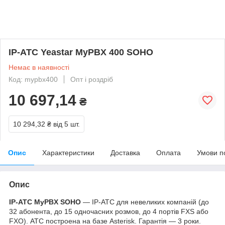
IP-АТС Yeastar MyPBX 400 SOHO
Немає в наявності
Код: mypbx400
Опт і роздріб
10 697,14
₴
10 294,32 ₴
від 5 шт.
Опис
Характеристики
Доставка
Оплата
Умови п
Опис
IP-АТС MyPBX SOHO
— IP-АТС для невеликих компаній (до
32 абонента, до 15 одночасних розмов, до 4 портів FXS або
FXO). АТС построена на базе Asterisk. Гарантія — 3 роки.