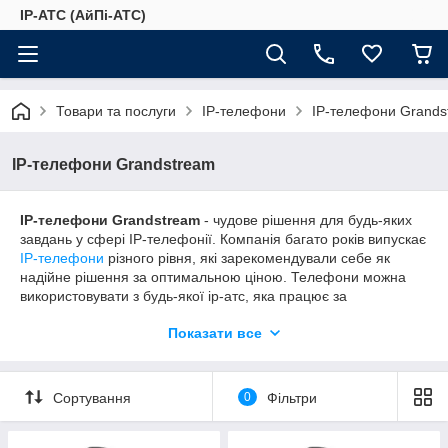
IP-АТС (АйПі-АТС)
Товари та послуги
IP-телефони
IP-телефони Grands
IP-телефони Grandstream
IP-телефони Grandstream
- чудове рішення для будь-яких
завдань у сфері IP-телефонії. Компанія багато років випускає
IP-телефони
різного рівня, які зарекомендували себе як
надійне рішення за оптимальною ціною. Телефони можна
використовувати з будь-якої ip-атс, яка працює за
протоколом SIP, у тому числі 3CX, Астериск, FreePBX,
Показати все
Grandstream, Yeastar.
Серії IP-телефонів Grandstream
GRP260X
Сортування
0
Фільтри
нова лінійка 2020 року випуску, до якої входять недорогі IP-
телефони початкового рівня - "GRP Series Essential IP