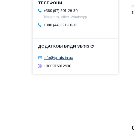
Г
+380 (97) 601-29-30
з
Telegram, Viber, WhatsApp
+380 (44) 391-10-18
info@ip-ats.in.ua
+380976012930