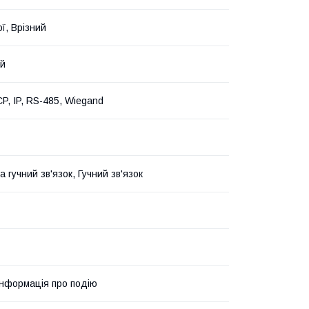
ї, Врізний
ий
P, IP, RS-485, Wiegand
 гучний зв'язок, Гучний зв'язок
інформація про подію