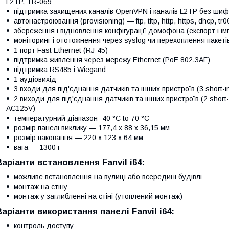
L2TP, TR-069
підтримка захищених каналів OpenVPN і каналів L2TP без ши
автонастроювання (provisioning) — ftp, tftp, http, https, dhcp, tr0
збереження і відновлення конфігурації домофона (експорт і ім
моніторинг і ототожнення через syslog чи перехоплення пакеті
1 порт Fast Ethernet (RJ-45)
підтримка живлення через мережу Ethernet (PoE 802.3AF)
підтримка RS485 і Wiegand
1 аудіовихід
3 входи для під'єднання датчиків та інших пристроїв (3 short-in
2 виходи для під'єднання датчиків та інших пристроїв (2 short-
AC125V)
температурний діапазон -40 °C to 70 °C
розмір панелі виклику — 177,4 x 88 x 36,15 мм
розмір паковання — 220 х 123 х 64 мм
вага — 1300 г
Варіанти встановлення Fanvil i64:
можливе встановлення на вулиці або всередині будівлі
монтаж на стіну
монтаж у заглибленні на стіні (утоплений монтаж)
Варіанти використання панелі Fanvil i64:
контроль доступу