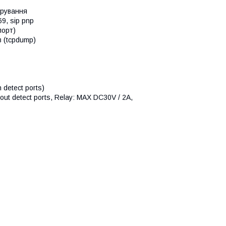
фрування
69, sip pnp
порт)
в (tcpdump)
 detect ports)
out detect ports, Relay: MAX DC30V / 2A,