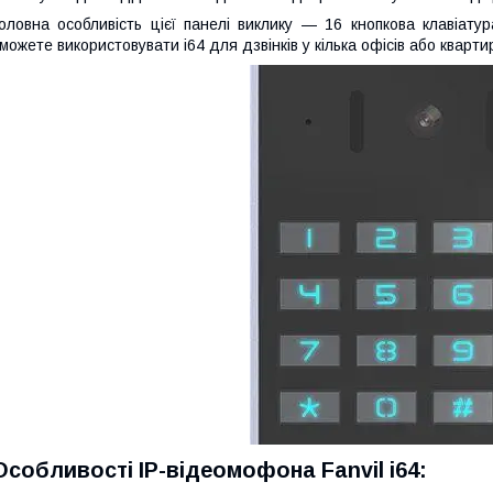
оловна особливість цієї панелі виклику — 16 кнопкова клавіат
можете використовувати i64 для дзвінків у кілька офісів або кварти
Особливості IP-відеомофона Fanvil i64: