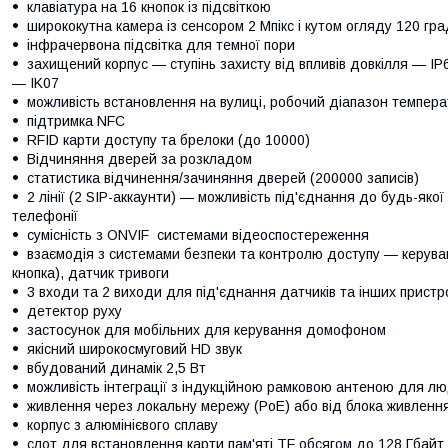
клавіатура на 16 кнопок із підсвіткою
ширококутна камера із сенсором 2 Мпікс і кутом огляду 120 гра
інфрачервона підсвітка для темної пори
захищений корпус — ступінь захисту від впливів довкілля — IP6
— IK07
можливість встановлення на вулиці, робочий діапазон темпера
підтримка NFC
RFID карти доступу та брелоки (до 10000)
Відчиняння дверей за розкладом
статистика відчинення/зачиняння дверей (200000 записів)
2 лінії (2 SIP-аккаунти) — можливість під'єднання до будь-як
телефонії
сумісність з ONVIF системами відеоспостереження
взаємодія з системами безпеки та контролю доступу — керува
кнопка), датчик тривоги
3 входи та 2 виходи для під'єднання датчиків та інших пристр
детектор руху
застосунок для мобільних для керування домофоном
якісний широкосмуговий HD звук
вбудований динамік 2,5 Вт
можливість інтеграції з індукційною рамковою антеною для л
живлення через локальну мережу (PoE) або від блока живленн
корпус з алюмінієвого сплаву
слот для встановлення карти пам'яті TF обсягом до 128 Гбайт