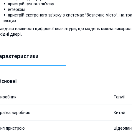
пристрій гучного зв'язку
інтерком
пристрій екстреного зв'язку в системах "безпечне місто", на тр
місцях
авдяки наявності цифрової клавіатури, цю модель можна використо
хідні двері.
арактеристики
Основні
иробник
Fanvil
раїна виробник
Китай
ип пристрою
Відеопан