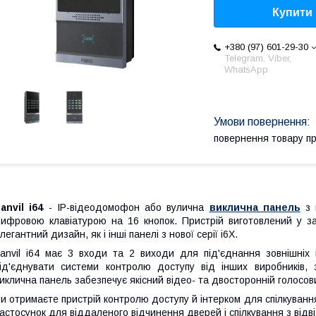
Купити
+380 (97) 601-29-30
Telegram, Viber,
WhatsApp
повернення товару п
anvil i64
- IP-відеодомофон або вулична
виклична панель
з 
ифровою клавіатурою на 16 кнопок. Пристрій виготовлений у за
легантний дизайн, як і інші панелі з нової серії i6X.
anvil i64 має 3 входи та 2 виходи для під'єднання зовнішніх 
ід'єднувати системи контролю доступу від інших виробників, 
иклична панель забезпечує якісний відео- та двосторонній голосови
и отримаєте пристрій контролю доступу й інтерком для спілкуванн
астосунок для віддаленого відчинення дверей і спілкування з відв