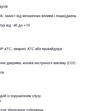
дусів
6, захист від механічних впливів і пошкоджень
тур від -40 до +70
ої IP-АТС, хмарної АТС або провайдера
ння дверима, кнопка екстреного виклику (СОС-
оїв
юдей із порушенням слуху
я
 для зберігання зображень