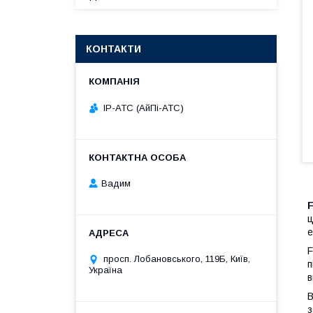
КОНТАКТИ
IP-АТС (АйПі-АТС)
Вадим
F
ц
е
F
просп. Лобановського, 119Б, Київ,
п
Україна
в
В
з