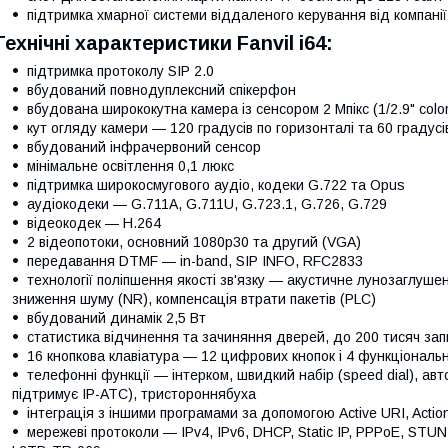
підтримка хмарної системи віддаленого керування від компані
Технічні характеристики Fanvil i64:
підтримка протоколу SIP 2.0
вбудований повнодуплексний спікерфон
вбудована ширококутна камера із сенсором 2 Мпікс (1/2.9" col
кут огляду камери — 120 градусів по горизонталі та 60 градус
вбудований інфрачервоний сенсор
мінімальне освітлення 0,1 люкс
підтримка широкосмугового аудіо, кодеки G.722 та Opus
аудіокодеки — G.711A, G.711U, G.723.1, G.726, G.729
відеокодек — H.264
2 відеопотоки, основний 1080p30 та другий (VGA)
передавання DTMF — in-band, SIP INFO, RFC2833
технології поліпшення якості зв'язку — акустичне лунозаглуш
зниження шуму (NR), компенсація втрати пакетів (PLC)
вбудований динамік 2,5 Вт
статистика відчинення та зачиняння дверей, до 200 тисяч зап
16 кнопкова клавіатура — 12 цифрових кнопок і 4 функціональні
телефонні функції — інтерком, швидкий набір (speed dial), ав
підтримує IP-АТС), тристороннябуха
інтеграція з іншими програмами за допомогою Active URI, Actio
мережеві протоколи — IPv4, IPv6, DHCP, Static IP, PPPoE, STU