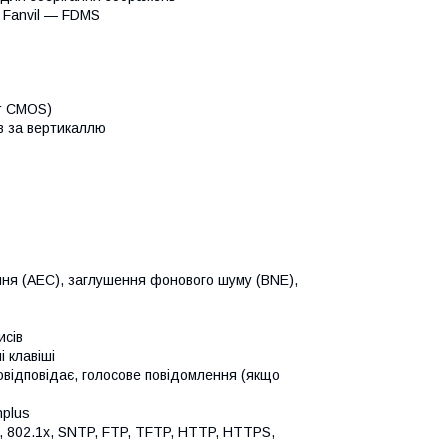
ї Fanvil — FDMS
or CMOS)
ів за вертикаллю
ення (AEC), заглушення фонового шуму (BNE),
исів
 клавіші
товідповідає, голосове повідомлення (якщо
nplus
N, 802.1x, SNTP, FTP, TFTP, HTTP, HTTPS,