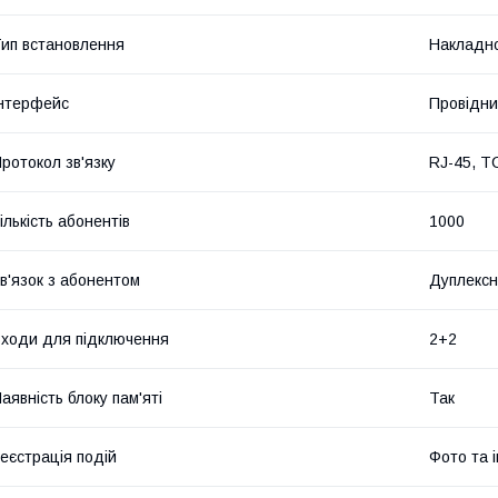
ип встановлення
Накладно
нтерфейс
Провідн
ротокол зв'язку
RJ-45, TC
ількість абонентів
1000
в'язок з абонентом
Дуплексна
ходи для підключення
2+2
аявність блоку пам'яті
Так
еєстрація подій
Фото та 