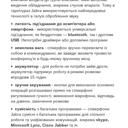
медичне обладнання, зокрема слухові апарати. Тому в
гарнітурах Jabra використовуються найпередовіші
технології в галузі оброблення звуку
легкість під'єднання до комп'ютера або
смартфона
- використовуються універсальні
під'єднання, як бездротове —
bluetooth
, так і дротове
USB
. Непотрібні драйвери або допоміжні програми
невелика вага
- спікерфон зручно перевозити із
собою в коммандуванні, ви завжди зможете провести
конференц'ю в будь-якому зручному місці
акумулятор
- для роботи не потрібні зайві дроти,
акумулятор підтримує роботу в режимі розмови
впродовж 15 годин
зручне керування
- кнопки для виконання основних
операцій розташовані прямо на спікерфоні:
регулювання гучності, вимкнення мікрофона, відповідь
на дзвінок, закінчення розмови
сумісність
з багатьма програмами — спікерфони
Jabra сумісні з багатьма програмами для спільної
роботи та уніфікованих комунікацій, зокрема
skype,
Microsoft Lync, Cisco Jabber
та ін.