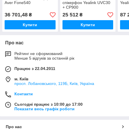
Aver Fone540
спікерфон Yealink UVC30
Yeal
+ CP900
36 701,48
25 512
87 
₴
₴
Купити
Купити
Про нас
Рейтинг не сформований
Менше 5 відгуків за останній рік
Працює з 22.04.2011
м. Київ
просп. Лобановського, 119Б, Київ, Україна
Контакти
Сьогодні працює з 10:00 до 17:00
Показати весь графік роботи
Про нас