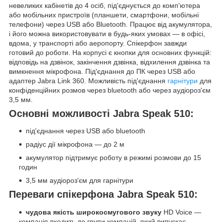
невеликих кабінетів до 4 осіб, під'єднується до комп'ютера
або мобільних пристроїв (планшети, смартфони, мобільні
телефони) через USB або Bluetooth. Працює від акумулятора,
і його можна використовувати в будь-яких умовах — в офісі,
вдома, у транспорті або аеропорту. Спікерфон завжди
готовий до роботи. На корпусі є кнопки для основних функцій:
відповідь на дзвінок, закінчення дзвінка, відхилення дзвінка та
вимкнення мікрофона. Під'єднання до ПК через USB або
адаптер Jabra Link 360. Можливість під'єднання
гарнітури
для
конфіденційних розмов через bluetooth або через аудіороз'єм
3,5 мм.
Основні можливості Jabra Speak 510:
під'єднання через USB або bluetooth
радіус дії мікрофона — до 2 м
акумулятор підтримує роботу в режимі розмови до 15
годин
3,5 мм аудіороз'єм для гарнітури
Переваги спікерфона Jabra Speak 510:
чудова якість широкосмугового звуку
HD Voice —
компанія входить до групи компаній, який випускає