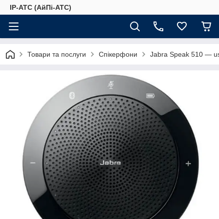
IP-АТС (АйПі-АТС)
Товари та послуги
Спікерфони
Jabra Speak 510 — us