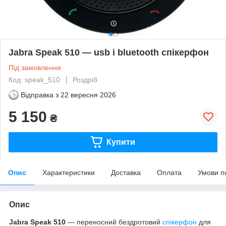
Jabra Speak 510 — usb і bluetooth спікерфон
Під замовлення
Код: speak_510
Роздріб
Відправка з
22 вересня 2026
5 150
₴
Купити
Опис
Характеристики
Доставка
Оплата
Умови п
Опис
Jabra Speak 510
— переносний бездротовий
спікерфон
для