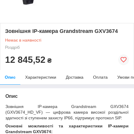
Зовнішня IP-камера Grandstream GXV3674
Немає в наявності
Роздріб
12 845,52
₴
Опис
Характеристики
Доставка
Оплата
Умови п
Опис
Зовнішня IP-камера Grandstream GXV3674
(GXV3674_HD_VF) — цифрова камера високої роздільної
здатності зі ступенем захисту IP66, підтримує протокол SIP.
Основні можливості та характеристики IP-камери
Grandstream GXV3674: