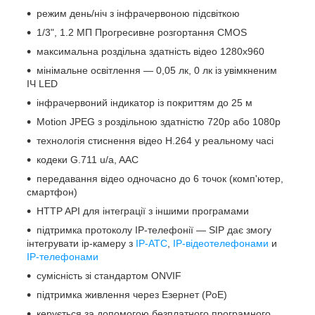
режим день/ніч з інфрачервоною підсвіткою
1/3", 1.2 МП Прогресивне розгортання CMOS
максимальна роздільна здатність відео 1280х960
мінімальне освітлення — 0,05 лк, 0 лк із увімкненим
ІЧ LED
інфрачервоний індикатор із покриттям до 25 м
Motion JPEG з роздільною здатністю 720p або 1080p
технологія стиснення відео H.264 у реальному часі
кодеки G.711 u/a, AAC
передавання відео одночасно до 6 точок (комп'ютер,
смартфон)
HTTP API для інтеграції з іншими програмами
підтримка протоколу IP-телефонії — SIP дає змогу
інтегрувати ip-камеру з
IP-АТС
,
IP-відеотелефонами
и
IP-телефонами
сумісність зі стандартом ONVIF
підтримка живлення через Езернет (PoE)
керується за допомогою безплатного програмного