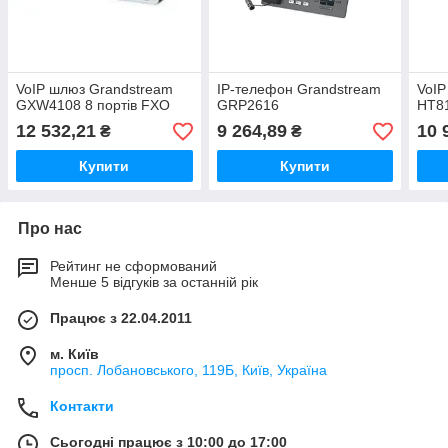
VoIP шлюз Grandstream
IP-телефон Grandstream
VoIP
GXW4108 8 портів FXO
GRP2616
HT81
12 532,21
9 264,89
10 
₴
₴
Купити
Купити
Про нас
Рейтинг не сформований
Менше 5 відгуків за останній рік
Працює з 22.04.2011
м. Київ
просп. Лобановського, 119Б, Київ, Україна
Контакти
Сьогодні працює з 10:00 до 17:00