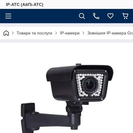
IP-АТС (АйПі-АТС)
Товари та послуги
IP-камери
Зовнішня IP-камера G