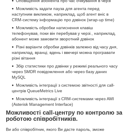
Оповіщення абонента про час очікування в черзі
Можливість задати пауза для агента перед
наступним викликом, наприклад, щоб агент вніс в
CRM-систему інформацію про дзвінок (wrap-up time)
Можливість обробки натиснення клавіш
телефонував, поки він перебував у черзі., наприклад,
абонент може замовити зворотний дзвінок
Різні варіанти обробки дзвінків залежно від часу дня,
наприклад, вранці, вдень і ввечері можна програвати
різні вітання
Збір статистики про дзвінки у режимі реального часу
через SMDR повідомлення або через базу даних
MySQL
Можливість інтеграції з системою звітності для call-
центрів QueueMetrics Live
Можливість інтеграції з CRM-системами через AMI
(Asterisk Management Interface)
Можливості call-центру по контролю за
роботою співробітників.
Ви або співробітник, якого Ви дасте пароль, зможе