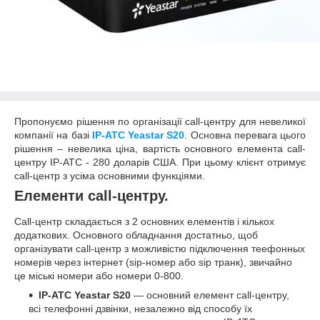
Пропонуємо рішення по організації call-центру для невеликої
компанії на базі
IP-АТС Yeastar S20
. Основна перевага цього
рішення – невелика ціна, вартість основного елемента call-
центру IP-АТС - 280 доларів США. При цьому клієнт отримує
call-центр з усіма основними функціями.
Елементи call-центру.
Call-центр складається з 2 основних елементів і кількох
додаткових. Основного обладнання достатньо, щоб
організувати call-центр з можливістю підключення теефонных
номерів через інтернет (sip-номер або sip транк), звичайно
це міські номери або номери 0-800.
IP-АТС Yeastar S20
— основний елемент call-центру,
всі телефонні дзвінки, незалежно від способу їх