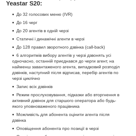
Yeastar S20:
До 32 голосових меню (IVR)
До 16 черг
До 20 агентів в одній черзі
Статичні і динамічні агенти в черзі
До 128 правил зворотного дзвінка (call-back)
6 алгоритмів вибору агентів у черзі дзвонять усі
одночасно, останній приєднався до черги агент, на
найменш завантаженого агента, випадковий розподіл
дзвінків, наступний після відписав, перебір агентів по
черзі циклічно
Запис всіх дзвінків
Режим прослуховування, підказки або вторгнення в
активний дзвінок для старшого оператора або будь-
якого уповноваженого працівника
Можливість для абонента оцінити агента після
дзвінка
Оповіщення абонента про позиції в черзі