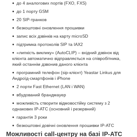
до 4 аналогових портів (FXO, FXS)
до 1 порту GSM
20 SIP-транков
безкоштовні оновлення прошивки
запис всіх дзвінків на карту microSD
підтримка протоколів SIP та IAX2
«липкість виклику» (AutoCLIP) – вхідний дзвінок від
клієнта автоматично відправляється на співробітника,
який останнім дзвонив даного клієнта
програмний телефон (sip-клієнт) Yeastar Linkus для
Андроїд-смартфонів і iPhone
2 порти Fast Ethernet (LAN і WAN)
вбудований брандмауер
можливість створити відмовостійку систему з 2
однакових IP-АТС (основний і резервний)
гарантія 3 роки
безкоштовні довічні оновлення прошивки IP-АТС
Можливості call-центру на базі IP-АТС