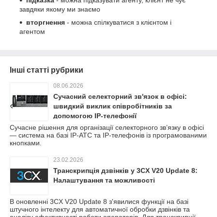
завдяки якому ми знаємо
вторгнення
- можна спілкуватися з клієнтом і
агентом
Інші статті рубрики
08.06.2026
Сучасний селекторний зв'язок в офісі:
швидкий виклик співробітників за
допомогою IP-телефонії
Сучасне рішення для організації селекторного зв’язку в офісі
— система на базі IP-АТС та IP-телефонів із програмованими
кнопками.
23.02.2026
Транскрипція дзвінків у 3CX V20 Update 8:
Налаштування та можливості
В оновленні 3CX V20 Update 8 з'явилися функції на базі
штучного інтелекту для автоматичної обробки дзвінків та
аналізу ефективності роботи операторів. Для транскрипції