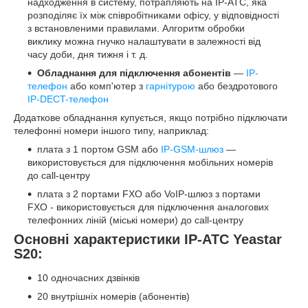
надходження в систему, потрапляють на IP-АТС, яка
розподіляє їх між співробітниками офісу, у відповідності
з встановленими правилами. Алгоритм обробки
виклику можна гнучко налаштувати в залежності від
часу доби, дня тижня і т. д.
Обладнання для підключення абонентів
—
IP-
телефон
або комп'ютер з
гарнітурою
або бездротового
IP-DECT-телефон
Додаткове обладнання купується, якщо потрібно підключати
телефонні номери іншого типу, наприклад:
плата з 1 портом GSM або
IP-GSM-шлюз
—
використовується для підключення мобільних номерів
до call-центру
плата з 2 портами FXO або VoIP-шлюз з портами
FXO - використовується для підключення аналогових
телефонних ліній (міські номери) до call-центру
Основні характеристики IP-АТС Yeastar
S20:
10 одночасних дзвінків
20 внутрішніх номерів (абонентів)